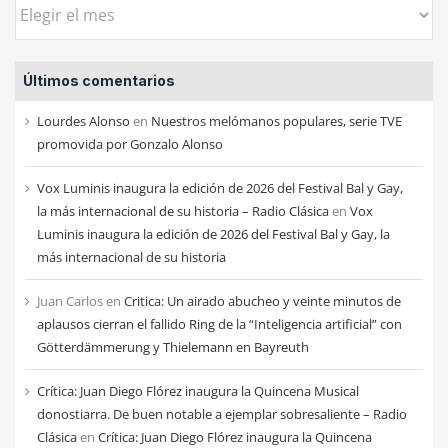
Busca
las
entradas
Últimos comentarios
de
cada
Lourdes Alonso
en
Nuestros melómanos populares, serie TVE
mes
promovida por Gonzalo Alonso
Vox Luminis inaugura la edición de 2026 del Festival Bal y Gay,
la más internacional de su historia – Radio Clásica
en
Vox
Luminis inaugura la edición de 2026 del Festival Bal y Gay, la
más internacional de su historia
Juan Carlos
en
Critica: Un airado abucheo y veinte minutos de
aplausos cierran el fallido Ring de la “Inteligencia artificial” con
Götterdämmerung y Thielemann en Bayreuth
Crítica: Juan Diego Flórez inaugura la Quincena Musical
donostiarra. De buen notable a ejemplar sobresaliente – Radio
Clásica
en
Crítica: Juan Diego Flórez inaugura la Quincena