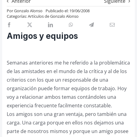
Anterior
Siguiente
Previos de ópera
Por
Gonzalo Alonso
Publicado el: 19/06/2008
Categorías:
Artículos de Gonzalo Alonso
Entrevistas
Recomendación
Amigos y equipos
Cosas de Beckmesser
Nosotros y privacidad
Buscar:
Semanas anteriores me he referido a la problemática
de las amistades en el mundo de la crítica y al de los
criterios con los que un responsable de una
organización puede formar equipos de trabajo. Hoy
voy a relacionar ambos temas contándoles una
experiencia frecuente facilmente constatable.
Los amigos son una gran ventaja, pero también una
carga. Una carga porque en ellos nos dejamos una
parte de nosotros mismos y porque un amigo posee