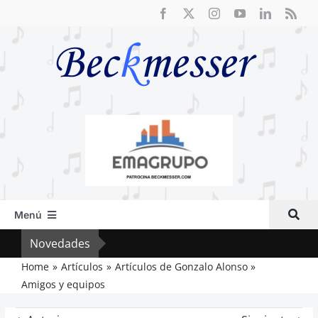
Saltar
al
contenido
Menú
Inicio
Novedades
Crít
Actual
Home
Artículos
Artículos de Gonzalo Alonso
Amigos y equipos
Artículos
Crítica