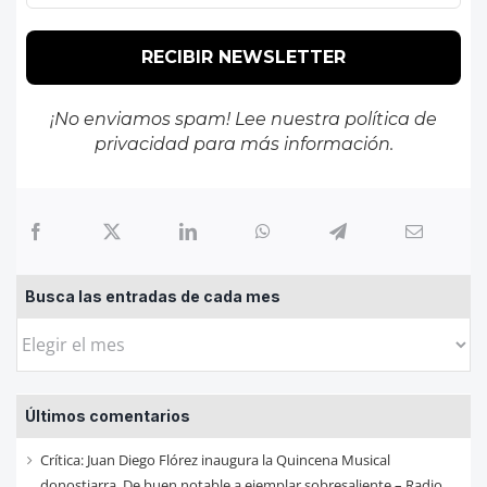
¡No enviamos spam! Lee nuestra
política de
privacidad
para más información.
Busca las entradas de cada mes
Busca
las
entradas
Últimos comentarios
de
cada
Crítica: Juan Diego Flórez inaugura la Quincena Musical
mes
donostiarra. De buen notable a ejemplar sobresaliente – Radio