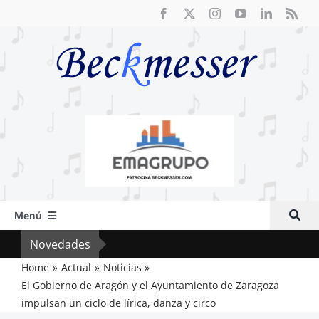
Saltar
al
contenido
Menú
Inicio
Novedades
El F
Actual
Home
Actual
Noticias
El Gobierno de Aragón y el Ayuntamiento de Zaragoza
Artículos
impulsan un ciclo de lírica, danza y circo
Crítica