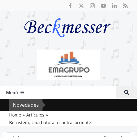
Saltar
al
contenido
Menú
Inicio
Novedades
Crít
Actual
Home
Artículos
Bernstein, Una batuta a contracorriente
Artículos
Crítica