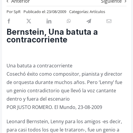
Anterior
Siguiente
Previos de ópera
Por
SpR
Publicado el: 23/08/2009
Categorías:
Artículos
Entrevistas
Recomendación
Bernstein, Una batuta a
Cosas de Beckmesser
contracorriente
Nosotros y privacidad
Buscar:
Una batuta a contracorriente
Cosechó éxito como compositor, pianista y director
de orquesta durante muchos años. Pero ‘Lenny’ fue
un genio contradictorio que llevó la voz cantante
dentro y fuera del escenario
POR JUSTO ROMERO. El Mundo, 23-08-2009
Leonard Bernstein, Lenny para los amigos -es decir,
para casi todos los que le trataron-, fue un genio a