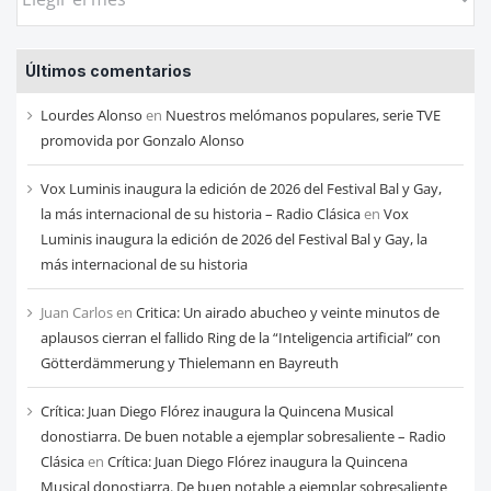
las
entradas
Últimos comentarios
de
cada
Lourdes Alonso
en
Nuestros melómanos populares, serie TVE
mes
promovida por Gonzalo Alonso
Vox Luminis inaugura la edición de 2026 del Festival Bal y Gay,
la más internacional de su historia – Radio Clásica
en
Vox
Luminis inaugura la edición de 2026 del Festival Bal y Gay, la
más internacional de su historia
Juan Carlos
en
Critica: Un airado abucheo y veinte minutos de
aplausos cierran el fallido Ring de la “Inteligencia artificial” con
Götterdämmerung y Thielemann en Bayreuth
Crítica: Juan Diego Flórez inaugura la Quincena Musical
donostiarra. De buen notable a ejemplar sobresaliente – Radio
Clásica
en
Crítica: Juan Diego Flórez inaugura la Quincena
Musical donostiarra. De buen notable a ejemplar sobresaliente