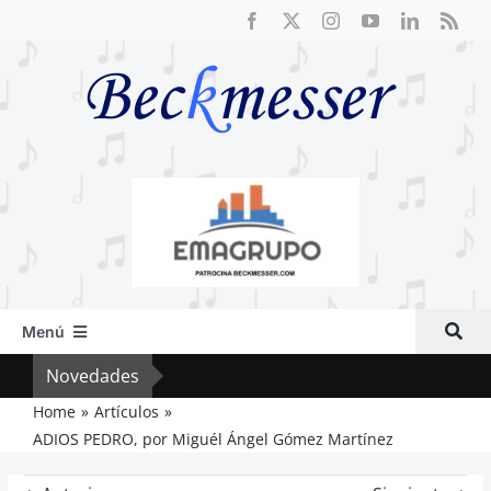
Saltar
al
contenido
Menú
Inicio
Novedades
Cri
Actual
Home
Artículos
ADIOS PEDRO, por Miguél Ángel Gómez Martínez
Artículos
Crítica