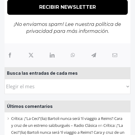
¡No enviamos spam! Lee nuestra
política de
privacidad
para más información.
Busca las entradas de cada mes
Busca
las
entradas
Últimos comentarios
de
cada
Crítica: ¡“La Ceci”(lia) Bartoli nunca será ‘Il viaggio a Reims’! Cara
mes
y cruz de un estreno salzburgués – Radio Clásica
en
Crítica: ¡“La
Ceci”(lia) Bartoli nunca será ‘Il viaggio a Reims’! Cara y cruz de un