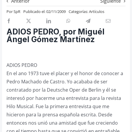
Anterior
Siguiente
Previos de ópera
Por
SpR
Publicado el: 02/11/2009
Categorías:
Artículos
Entrevistas
Recomendación
ADIOS PEDRO, por Miguél
Cosas de Beckmesser
Ángel Gómez Martínez
Nosotros y privacidad
Buscar:
ADIOS PEDRO
En el ano 1973 tuve el placer y el honor de conocer a
Pedro Machado de Castro. Yo acababa de ser
contratado por la Deutsche Oper de Berlin y él se
interesó por hacerme una entrevista para la revista
Hilo Musical. Fue la primera entrevista que me
hicieron para la prensa española escrita. Desde
entonces nos unió una amistad que fue creciendo
con el tiempo hasta que se convirtió en entrañable.