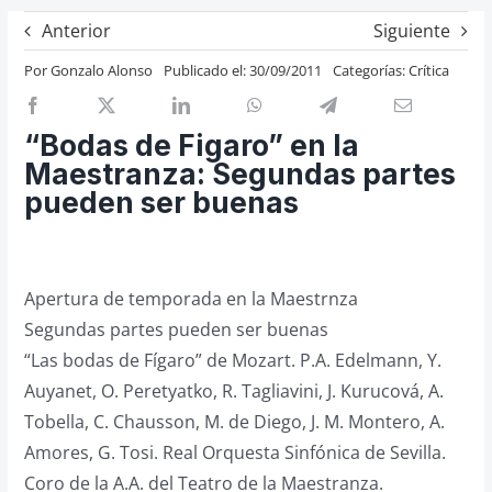
Previos de ópera
Anterior
Siguiente
Entrevistas
Por
Gonzalo Alonso
Publicado el: 30/09/2011
Categorías:
Crítica
Recomendación
Cosas de Beckmesser
“Bodas de Figaro” en la
Maestranza: Segundas partes
Nosotros y privacidad
pueden ser buenas
Buscar:
Apertura de temporada en la Maestrnza
Segundas partes pueden ser buenas
“Las bodas de Fígaro” de Mozart. P.A. Edelmann, Y.
Auyanet, O. Peretyatko, R. Tagliavini, J. Kurucová, A.
Tobella, C. Chausson, M. de Diego, J. M. Montero, A.
Amores, G. Tosi. Real Orquesta Sinfónica de Sevilla.
Coro de la A.A. del Teatro de la Maestranza.