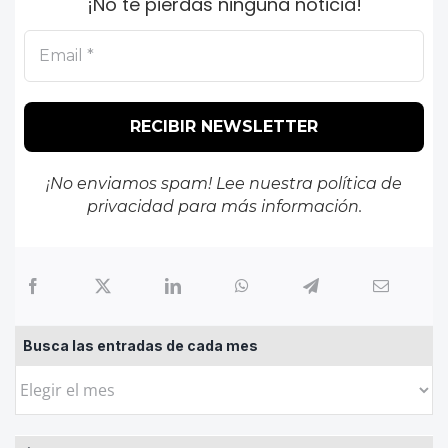
¡No te pierdas ninguna noticia!
¡No enviamos spam! Lee nuestra
política de
privacidad
para más información.
Busca las entradas de cada mes
Busca
las
entradas