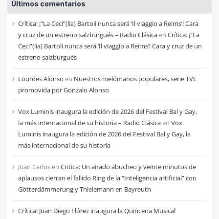
Últimos comentarios
de
cada
Crítica: ¡“La Ceci”(lia) Bartoli nunca será ‘Il viaggio a Reims’! Cara
mes
y cruz de un estreno salzburgués – Radio Clásica
en
Crítica: ¡“La
Ceci”(lia) Bartoli nunca será ‘Il viaggio a Reims’! Cara y cruz de un
estreno salzburgués
Lourdes Alonso
en
Nuestros melómanos populares, serie TVE
promovida por Gonzalo Alonso
Vox Luminis inaugura la edición de 2026 del Festival Bal y Gay,
la más internacional de su historia – Radio Clásica
en
Vox
Luminis inaugura la edición de 2026 del Festival Bal y Gay, la
más internacional de su historia
Juan Carlos
en
Critica: Un airado abucheo y veinte minutos de
aplausos cierran el fallido Ring de la “Inteligencia artificial” con
Götterdämmerung y Thielemann en Bayreuth
Crítica: Juan Diego Flórez inaugura la Quincena Musical