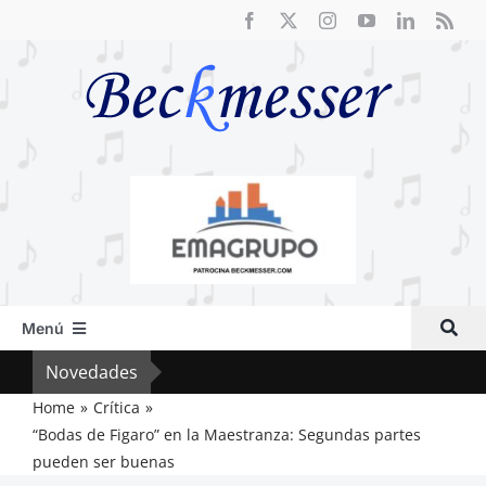
Saltar
al
contenido
Menú
Inicio
Novedades
Crít
Actual
Home
Crítica
“Bodas de Figaro” en la Maestranza: Segundas partes
Artículos
pueden ser buenas
Crítica