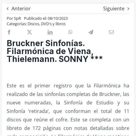
Previos de ópera
Anterior
Siguiente
Entrevistas
Por
SpR
Publicado el: 08/10/2023
Categorías:
Discos, DVD's y libros
Recomendación
Cosas de Beckmesser
Bruckner Sinfonías.
Nosotros y privacidad
Filarmónica de Viena,
Thielemann. SONNY ***
Buscar:
Este es el primer registro que la Filarmónica ha
realizado de las sinfonías completas de Bruckner, las
nueve numeradas, la Sinfonía de Estudio y su
Sinfonía ‘retirada’, que conforman el total de 11
discos que reúne el cofre. Este se completa con un
libreto de 172 páginas con notas detalladas sobre