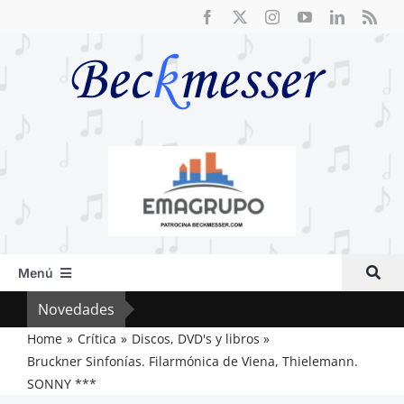
Saltar
al
contenido
Menú
Inicio
Novedades
Cri
Actual
Home
Crítica
Discos, DVD's y libros
Bruckner Sinfonías. Filarmónica de Viena, Thielemann.
Artículos
SONNY ***
Crítica