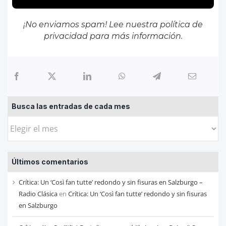
¡No enviamos spam! Lee nuestra
política de
privacidad
para más información.
Busca las entradas de cada mes
Busca
las
entradas
Últimos comentarios
de
cada
Crítica: Un ‘Così fan tutte’ redondo y sin fisuras en Salzburgo –
mes
Radio Clásica
en
Crítica: Un ‘Così fan tutte’ redondo y sin fisuras
en Salzburgo