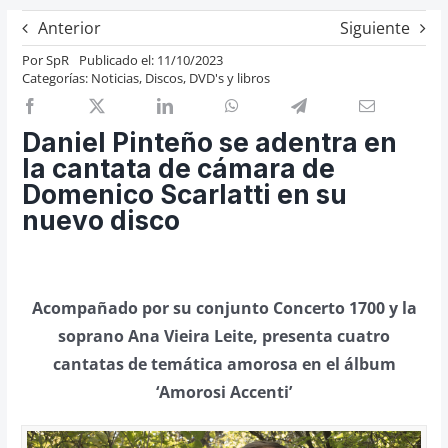
Previos de ópera
Anterior
Siguiente
Entrevistas
Por
SpR
Publicado el: 11/10/2023
Categorías:
Noticias
,
Discos, DVD's y libros
Recomendación
Cosas de Beckmesser
Daniel Pinteño se adentra en
Nosotros y privacidad
la cantata de cámara de
Domenico Scarlatti en su
Buscar:
nuevo disco
Acompañado por su conjunto Concerto 1700 y la
soprano Ana Vieira Leite, presenta cuatro
cantatas de temática amorosa en el álbum
‘Amorosi Accenti’