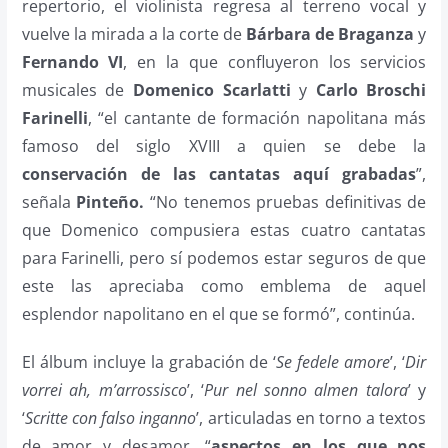
repertorio, el violinista regresa al terreno vocal y
vuelve la mirada a la corte de
Bárbara de Braganza
y
Fernando VI
, en la que confluyeron los servicios
musicales de
Domenico Scarlatti
y
Carlo Broschi
Farinelli
, “el cantante de formación napolitana más
famoso del siglo XVIII a quien se debe la
conservación de las cantatas aquí grabadas
”,
señala
Pinteño.
“No tenemos pruebas definitivas de
que Domenico compusiera estas cuatro cantatas
para Farinelli, pero sí podemos estar seguros de que
este las apreciaba como emblema de aquel
esplendor napolitano en el que se formó”, continúa.
El álbum incluye la grabación de ‘
Se fedele amore
’, ‘
Dir
vorrei ah, m’arrossisco
’, ‘
Pur nel sonno almen talora
’ y
‘
Scritte con falso inganno
’, articuladas en torno a textos
de amor y desamor, “
aspectos en los que nos