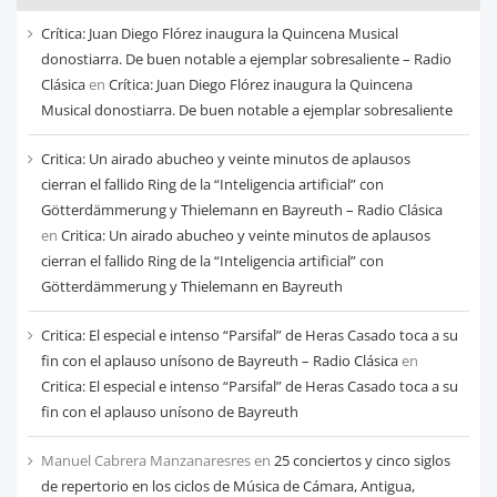
cada
Crítica: Juan Diego Flórez inaugura la Quincena Musical
mes
donostiarra. De buen notable a ejemplar sobresaliente – Radio
Clásica
en
Crítica: Juan Diego Flórez inaugura la Quincena
Musical donostiarra. De buen notable a ejemplar sobresaliente
Critica: Un airado abucheo y veinte minutos de aplausos
cierran el fallido Ring de la “Inteligencia artificial” con
Götterdämmerung y Thielemann en Bayreuth – Radio Clásica
en
Critica: Un airado abucheo y veinte minutos de aplausos
cierran el fallido Ring de la “Inteligencia artificial” con
Götterdämmerung y Thielemann en Bayreuth
Critica: El especial e intenso “Parsifal” de Heras Casado toca a su
fin con el aplauso unísono de Bayreuth – Radio Clásica
en
Critica: El especial e intenso “Parsifal” de Heras Casado toca a su
fin con el aplauso unísono de Bayreuth
Manuel Cabrera Manzanaresres
en
25 conciertos y cinco siglos
de repertorio en los ciclos de Música de Cámara, Antigua,