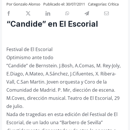
Por
Gonzalo Alonso
Publicado el: 30/07/2011
Categorías:
Crítica
Previos de ópera
Entrevistas
“Candide” en El Escorial
Recomendación
Cosas de Beckmesser
Nosotros y privacidad
Festival de El Escorial
Buscar:
Optimismo ante todo
“Candide” de Bernstein. J.Bosh, A.Comas, M. Rey-Joly,
E.Diago, A.Mateo, A.Sánchez, J.Cifuentes, X. Ribera-
Vall, C.San Martin. Joven orquesta y Coro de la
Comunidad de Madrid. P. Mir, diección de escena.
M.Coves, dirección musical. Teatro de El Escorial, 29
de julio.
Nada de tragedias en esta edición del Festival de El
Escorial, de un lado una “Barbero de Sevilla”