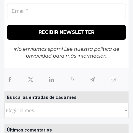
¡No enviamos spam! Lee nuestra
política de
privacidad
para más información.
Busca las entradas de cada mes
Busca
las
entradas
Últimos comentarios
de