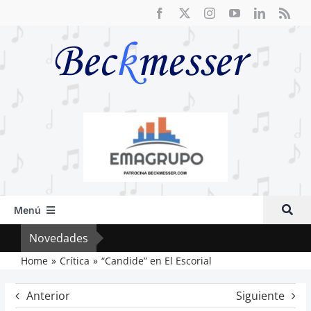
Saltar
al
contenido
Menú
Inicio
Novedades
Vox 
Actual
Home
Crítica
“Candide” en El Escorial
Artículos
Anterior
Siguiente
Crítica