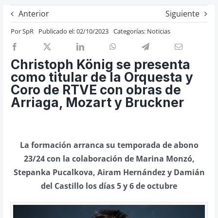
Previos de ópera
Anterior
Siguiente
Entrevistas
Por
SpR
Publicado el: 02/10/2023
Categorías:
Noticias
Recomendación
Cosas de Beckmesser
Christoph König se presenta
como titular de la Orquesta y
Nosotros y privacidad
Coro de RTVE con obras de
Buscar:
Arriaga, Mozart y Bruckner
La formación arranca su temporada de abono
23/24 con la colaboración de Marina Monzó,
Stepanka Pucalkova, Airam Hernández y Damián
del Castillo los días 5 y 6 de octubre