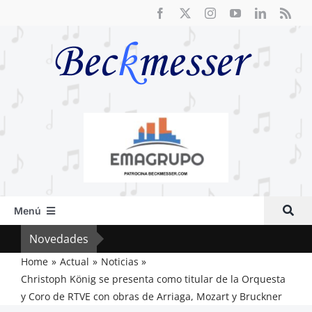
Saltar
al
contenido
Menú
Inicio
Novedades
Cri
Actual
Home
Actual
Noticias
Christoph König se presenta como titular de la Orquesta
Artículos
y Coro de RTVE con obras de Arriaga, Mozart y Bruckner
Crítica