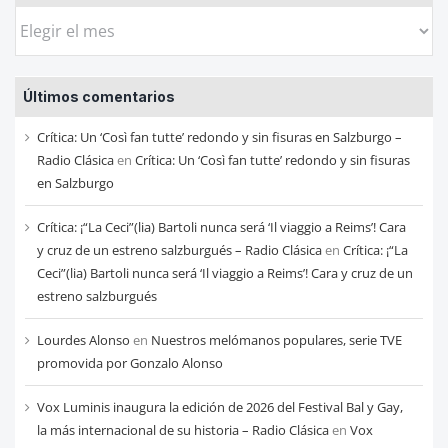
Busca
las
entradas
Últimos comentarios
de
cada
Crítica: Un ‘Così fan tutte’ redondo y sin fisuras en Salzburgo –
mes
Radio Clásica
en
Crítica: Un ‘Così fan tutte’ redondo y sin fisuras
en Salzburgo
Crítica: ¡“La Ceci”(lia) Bartoli nunca será ‘Il viaggio a Reims’! Cara
y cruz de un estreno salzburgués – Radio Clásica
en
Crítica: ¡“La
Ceci”(lia) Bartoli nunca será ‘Il viaggio a Reims’! Cara y cruz de un
estreno salzburgués
Lourdes Alonso
en
Nuestros melómanos populares, serie TVE
promovida por Gonzalo Alonso
Vox Luminis inaugura la edición de 2026 del Festival Bal y Gay,
la más internacional de su historia – Radio Clásica
en
Vox