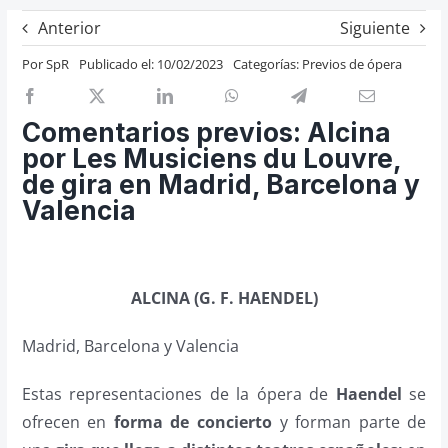
Previos de ópera
Anterior
Siguiente
Entrevistas
Por
SpR
Publicado el: 10/02/2023
Categorías:
Previos de ópera
Recomendación
Cosas de Beckmesser
Comentarios previos: Alcina
por Les Musiciens du Louvre,
Nosotros y privacidad
de gira en Madrid, Barcelona y
Buscar:
Valencia
ALCINA (G. F. HAENDEL)
Madrid, Barcelona y Valencia
Estas representaciones de la ópera de
Haendel
se
ofrecen en
forma de concierto
y forman parte de