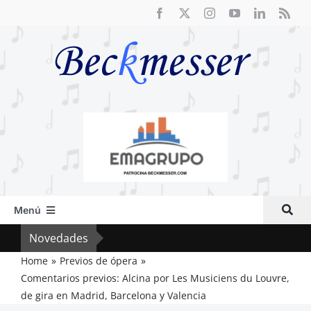
Saltar
al
contenido
Menú
Inicio
Novedades
El F
Actual
Home
Previos de ópera
Comentarios previos: Alcina por Les Musiciens du Louvre,
Artículos
de gira en Madrid, Barcelona y Valencia
Crítica