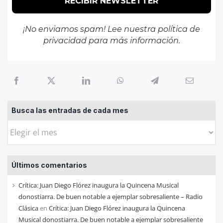
¡No enviamos spam! Lee nuestra
política de
privacidad
para más información.
Busca las entradas de cada mes
Busca
las
entradas
Últimos comentarios
de
cada
Crítica: Juan Diego Flórez inaugura la Quincena Musical
mes
donostiarra. De buen notable a ejemplar sobresaliente – Radio
Clásica
en
Crítica: Juan Diego Flórez inaugura la Quincena
Musical donostiarra. De buen notable a ejemplar sobresaliente