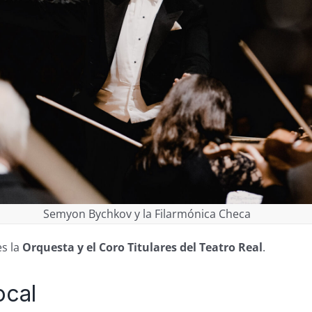
Semyon Bychkov y la Filarmónica Checa
es la
Orquesta y el Coro Titulares del Teatro Real
.
ocal