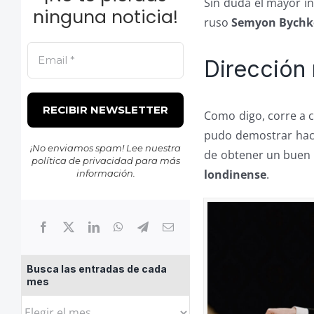
Sin duda el mayor in
ninguna noticia!
ruso
Semyon Bychk
Dirección
Como digo, corre a 
pudo demostrar hace
¡No enviamos spam! Lee nuestra
de obtener un buen 
política de privacidad
para más
londinense
.
información.
Busca las entradas de cada
mes
Busca