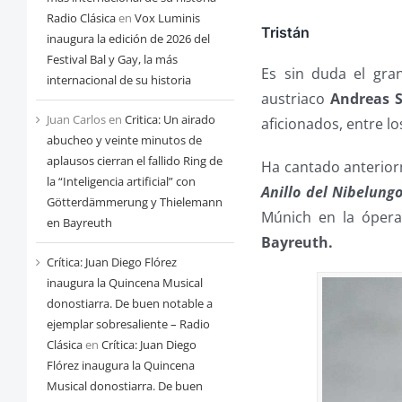
Radio Clásica
en
Vox Luminis
Tristán
inaugura la edición de 2026 del
Festival Bal y Gay, la más
Es sin duda el gran
internacional de su historia
austriaco
Andreas 
Juan Carlos
en
Critica: Un airado
aficionados, entre l
abucheo y veinte minutos de
aplausos cierran el fallido Ring de
Ha cantado anterio
la “Inteligencia artificial” con
Anillo del Nibelung
Götterdämmerung y Thielemann
Múnich en la óper
en Bayreuth
Bayreuth.
Crítica: Juan Diego Flórez
inaugura la Quincena Musical
donostiarra. De buen notable a
ejemplar sobresaliente – Radio
Clásica
en
Crítica: Juan Diego
Flórez inaugura la Quincena
Musical donostiarra. De buen