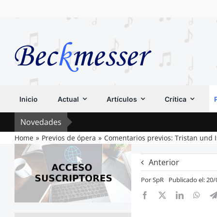
Saltar
al
contenido
Inicio
Actual
Artículos
Crítica
Novedades
Home
Previos de ópera
Comentarios previos: Tristan und I
Anterior
Por
SpR
Publicado el: 20