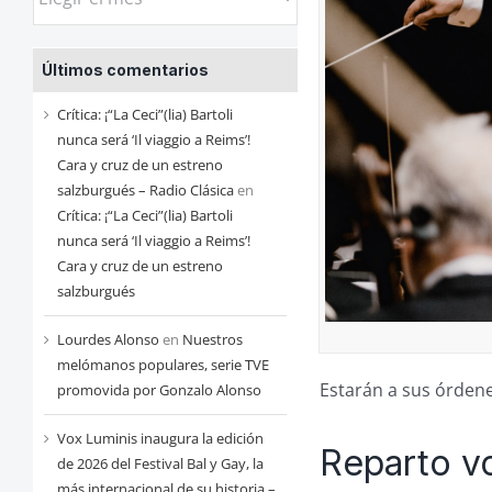
las
entradas
Últimos comentarios
de
cada
Crítica: ¡“La Ceci”(lia) Bartoli
mes
nunca será ‘Il viaggio a Reims’!
Cara y cruz de un estreno
salzburgués – Radio Clásica
en
Crítica: ¡“La Ceci”(lia) Bartoli
nunca será ‘Il viaggio a Reims’!
Cara y cruz de un estreno
salzburgués
Lourdes Alonso
en
Nuestros
melómanos populares, serie TVE
Estarán a sus órden
promovida por Gonzalo Alonso
Vox Luminis inaugura la edición
Reparto v
de 2026 del Festival Bal y Gay, la
más internacional de su historia –