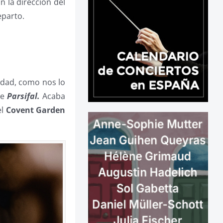
n la dirección del
eparto.
lidad, como nos lo
te
Parsifal.
Acaba
el
Covent Garden