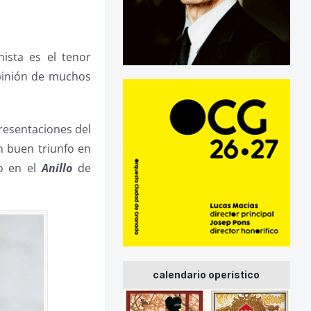
nista es el tenor
opinión de muchos
presentaciones del
n buen triunfo en
do en el
Anillo
de
calendario operístico