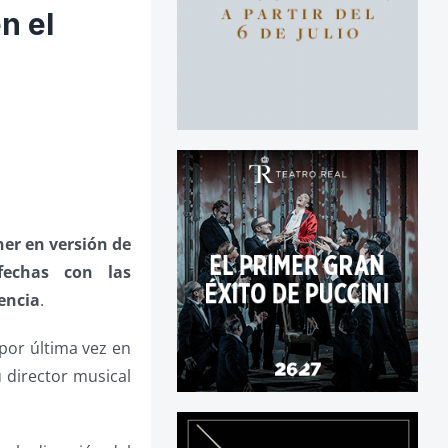
n el
er en versión de
fechas con las
lencia
.
por última vez en
 director musical