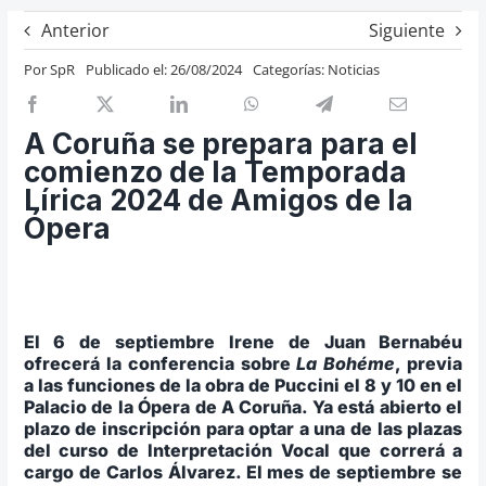
Previos de ópera
Anterior
Siguiente
Entrevistas
Por
SpR
Publicado el: 26/08/2024
Categorías:
Noticias
Recomendación
Cosas de Beckmesser
A Coruña se prepara para el
comienzo de la Temporada
Nosotros y privacidad
Lírica 2024 de Amigos de la
Buscar:
Ópera
El 6 de septiembre Irene de Juan Bernabéu
ofrecerá la conferencia sobre
La Bohéme
, previa
a las funciones de la obra de Puccini el 8 y 10 en el
Palacio de la Ópera de A Coruña.
Ya está abierto el
plazo de inscripción para optar a una de las plazas
del curso de Interpretación Vocal que correrá a
cargo de Carlos Álvarez.
El mes de septiembre se