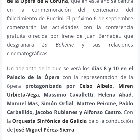
de la Ópera de A Coruña
, que en este año se centra
en la conmemoración del centenario del
fallecimiento de Puccini. El próximo 6 de septiembre
comenzarán las actividades con la conferencia
gratuita ofrecida por Irene de Juan Bernabéu que
desgranará
La Bohème
y sus relaciones
cinematográficas.
Un adelanto de lo que se verá los
días 8 y 10 en el
Palacio de la Ópera
con la representación de la
ópera
protagonizada por
Celso Albelo
,
Miren
Urbieta-Vega
, Massimo Cavalletti, Helena Abad,
Manuel Mas, Simón Orfial, Matteo Peirone, Pablo
Carballido, Jacobo Rubianes y Alfonso Castro
. Con
la
Orquesta Sinfónica de Galicia
bajo la conducción
de
José Miguel Pérez- Sierra
.