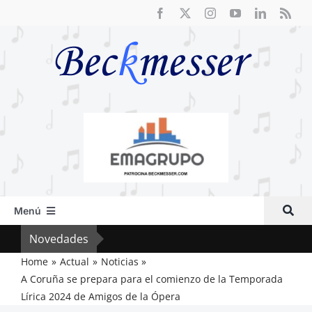
Saltar
al
contenido
Menú
Inicio
Novedades
Crít
Actual
Home
Actual
Noticias
A Coruña se prepara para el comienzo de la Temporada
Artículos
Lírica 2024 de Amigos de la Ópera
Crítica