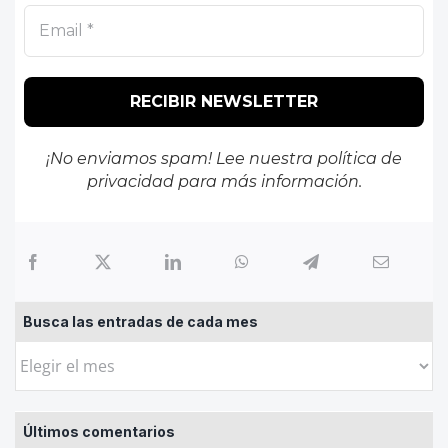
¡No enviamos spam! Lee nuestra
política de
privacidad
para más información.
Busca las entradas de cada mes
Busca
las
entradas
Últimos comentarios
de