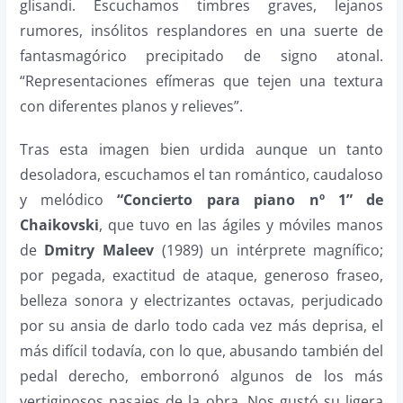
glisandi. Escuchamos timbres graves, lejanos
rumores, insólitos resplandores en una suerte de
fantasmagórico precipitado de signo atonal.
“Representaciones efímeras que tejen una textura
con diferentes planos y relieves”.
Tras esta imagen bien urdida aunque un tanto
desoladora, escuchamos el tan romántico, caudaloso
y melódico
“Concierto para piano nº 1” de
Chaikovski
, que tuvo en las ágiles y móviles manos
de
Dmitry Maleev
(1989) un intérprete magnífico;
por pegada, exactitud de ataque, generoso fraseo,
belleza sonora y electrizantes octavas, perjudicado
por su ansia de darlo todo cada vez más deprisa, el
más difícil todavía, con lo que, abusando también del
pedal derecho, emborronó algunos de los más
vertiginosos pasajes de la obra. Nos gustó su ligera