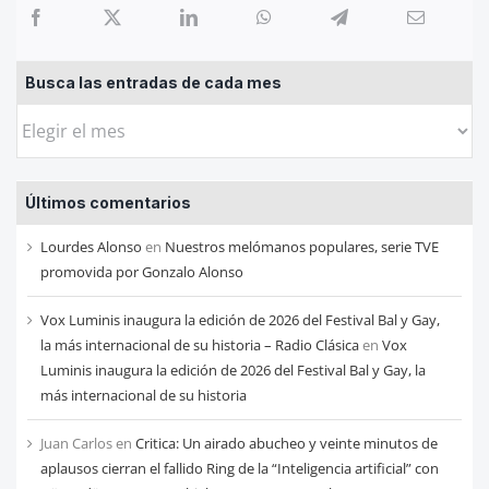
Busca las entradas de cada mes
Busca
las
entradas
Últimos comentarios
de
cada
Lourdes Alonso
en
Nuestros melómanos populares, serie TVE
mes
promovida por Gonzalo Alonso
Vox Luminis inaugura la edición de 2026 del Festival Bal y Gay,
la más internacional de su historia – Radio Clásica
en
Vox
Luminis inaugura la edición de 2026 del Festival Bal y Gay, la
más internacional de su historia
Juan Carlos
en
Critica: Un airado abucheo y veinte minutos de
aplausos cierran el fallido Ring de la “Inteligencia artificial” con