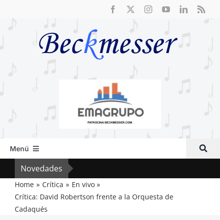
Saltar
al
contenido
Menú
Inicio
Novedades
Crít
Actual
Home
Crítica
En vivo
Crítica: David Robertson frente a la Orquesta de
Artículos
Cadaqués
Crítica