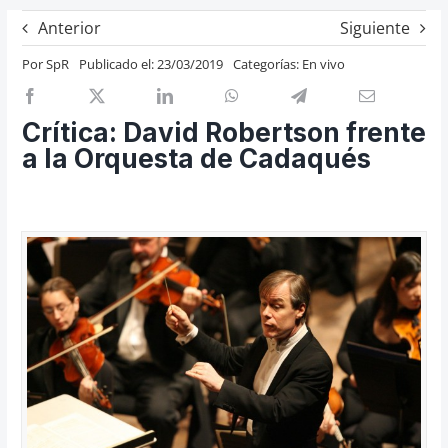
Previos de ópera
Anterior
Siguiente
Entrevistas
Por
SpR
Publicado el: 23/03/2019
Categorías:
En vivo
Recomendación
Cosas de Beckmesser
Crítica: David Robertson frente
a la Orquesta de Cadaqués
Nosotros y privacidad
Buscar: