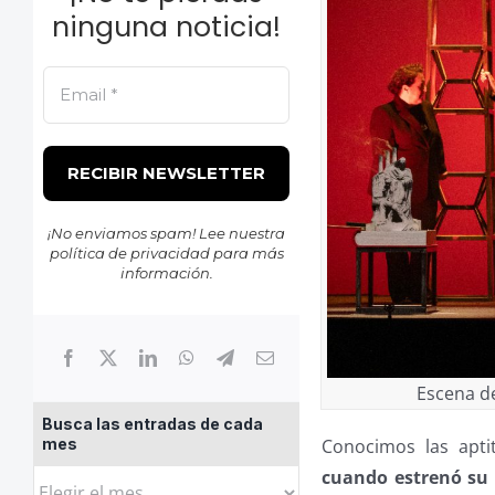
ninguna noticia!
¡No enviamos spam! Lee nuestra
política de privacidad
para más
información.
Escena de
Busca las entradas de cada
mes
Conocimos las apti
cuando estrenó su
Busca