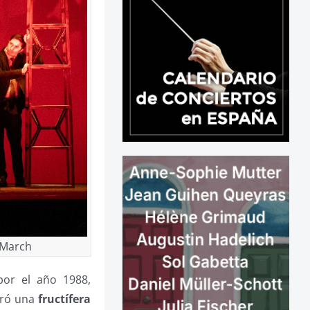
n March
por el año 1988,
uró una
fructífera