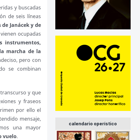
eridas y buscadas
n de seis líneas
 de Janácek y de
as vienen ocupadas
s instrumentos,
la marcha de la
ndeciso, pero con
ando se combinan
 transcurso y que
exiones y fraseos
rimen por ello el
etendido mensaje,
calendario operístico
bamos una mayor
o vuelo
.