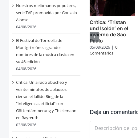
Nuestros melómanos populares,
serie TVE promovida por Gonzalo
Alonso
Crítica: ‘Tristan
04/08/2026
und Isolde’ en el
invierno de Sao
Paulo
El Festival de Torroella de
05/08/2026
|
0
Montgrí reúne a grandes
Comentarios
nombres de la música clásica en
su 46 edición
04/08/2026
Critica: Un airado abucheo y
veinte minutos de aplausos
cierran el fallido Ring de la
“Inteligencia artificial” con
Götterdämmerung y Thielemann
Deja un comentari
en Bayreuth
Comentario
03/08/2026