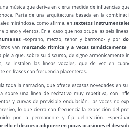
 una música que deriva en cierta medida de influencias qu
noce. Parte de una arquitectura basada en la combinació
cales mirándose, como afirma, en
sextetos instrumentales
ara piano y vientos. En el caso que nos ocupa las seis líne
 humanas
-soprano, mezzo, tenor y barítono- y por
do
Estos van
marcando rítmica y a veces temáticamente 
da pie a que, sobre su discurso, de signo armónicamente i
s, se instalen las líneas vocales, que de vez en cu
e en frases con frecuencia placenteras.
ula toda la narración, que ofrece escasas novedades en su
 sobre una línea de recitativo muy repetitiva, con infl
tos y curvas de previsible ondulación. Las voces no exp
resivo, lo que cierra con frecuencia la exposición del pr
ñido por la permanente y fija delineación. Esperá
or ello el discurso adquiere en pocas ocasiones el desead