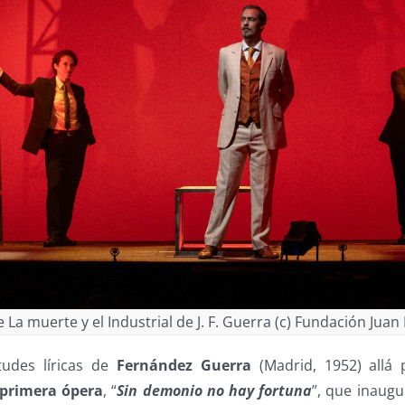
 La muerte y el Industrial de J. F. Guerra (c) Fundación Jua
tudes líricas de
Fernández Guerra
(Madrid, 1952) allá 
 primera ópera
, “
Sin demonio no hay fortuna
”, que inaug