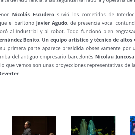
 falta de resonancia, a las segunda Narradora y operaria de I
tenor
Nicolás Escudero
sirvió los cometidos de Interloc
que el barítono
Javier Agudo
, de presencia vocal contun
oró al Industrial y al robot. Todo funcionó bien engras
ernández Benito
.
Un equipo artístico y técnico de altos 
 su primera parte aparece presidida obsesivamente por 
tumba del antiguo empresario barcelonés
Nicolau Juncosa
 lo que vemos son unas proyecciones representativas de l
Reverter
s