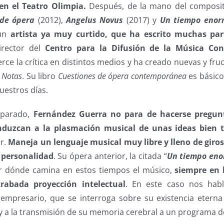
en el Teatro Olimpia.
Después, de la mano del composit
de ópera
(2012),
Angelus Novus
(2017) y
Un tiempo enor
 un
artista ya muy curtido, que ha escrito muchas par
irector del
Centro para la Difusión de la Música Co
rce la crítica en distintos medios y ha creado nuevas y fructí
 Notas
. Su libro
Cuestiones de ópera contemporánea
es básico
uestros días.
eparado,
Fernández Guerra no para de hacerse pregun
nduzcan a la plasmación musical de unas ideas bien 
ar.
Maneja un lenguaje musical muy libre y lleno de giros
 personalidad
. Su ópera anterior, la citada “
Un tiempo en
or dónde camina en estos tiempos el músico,
siempre en 
rabada proyección intelectual
. En este caso nos hab
empresario, que se interroga sobre su existencia eterna
al y a la transmisión de su memoria cerebral a un programa d