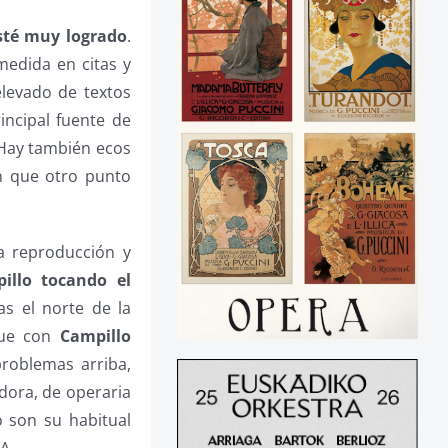
esté muy logrado
.
medida en citas y
levado de textos
incipal fuente de
ay también ecos
ún que otro punto
la reproducción y
illo tocando el
s el norte de la
que con
Campillo
problemas arriba,
ora, de operaria
 son su habitual