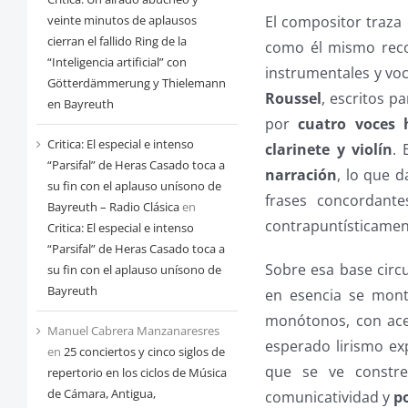
veinte minutos de aplausos
El compositor traza
cierran el fallido Ring de la
como él mismo reco
“Inteligencia artificial” con
instrumentales y vo
Götterdämmerung y Thielemann
Roussel
, escritos p
en Bayreuth
por
cuatro voces
Critica: El especial e intenso
clarinete y violín
. 
“Parsifal” de Heras Casado toca a
narración
, lo que 
su fin con el aplauso unísono de
frases concordante
Bayreuth – Radio Clásica
en
contrapuntísticament
Critica: El especial e intenso
“Parsifal” de Heras Casado toca a
Sobre esa base circ
su fin con el aplauso unísono de
Bayreuth
en esencia se monta
monótonos, con acen
Manuel Cabrera Manzanaresres
esperado lirismo exp
en
25 conciertos y cinco siglos de
que se ve constre
repertorio en los ciclos de Música
de Cámara, Antigua,
comunicatividad y
p