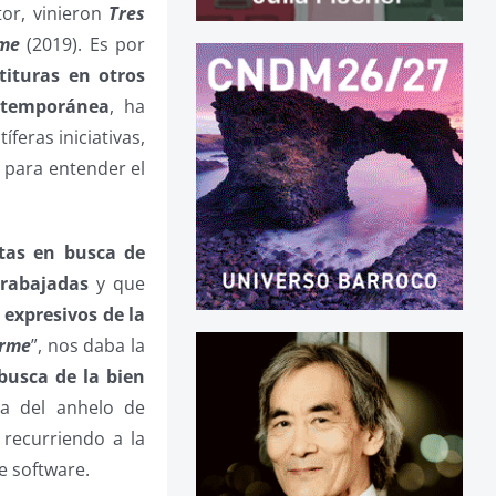
or, vinieron
Tres
me
(2019). Es por
tituras en otros
ntemporánea
, ha
feras iniciativas,
 para entender el
tas en busca de
trabajadas
y que
 expresivos de la
orme
”, nos daba la
busca de la bien
la del anhelo de
 recurriendo a la
e software.