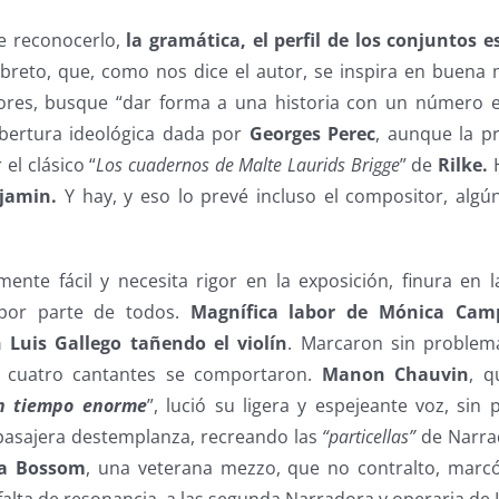
e reconocerlo,
la gramática, el perfil de los conjuntos 
ibreto, que, como nos dice el autor, se inspira en buena 
tores, busque “dar forma a una historia con un número e
obertura ideológica dada por
Georges Perec
, aunque la pr
el clásico “
Los cuadernos de Malte Laurids Brigge
” de
Rilke.
H
jamin.
Y hay, y eso lo prevé incluso el compositor, alg
ente fácil y necesita rigor en la exposición, finura en 
 por parte de todos.
Magnífica labor de Mónica Camp
n Luis Gallego tañendo el violín
. Marcaron sin problema
s cuatro cantantes se comportaron.
Manon Chauvin
, 
n tiempo enorme
”, lució su ligera y espejeante voz, sin 
pasajera destemplanza, recreando las
“particellas”
de Narrad
la Bossom
, una veterana mezzo, que no contralto, marcó