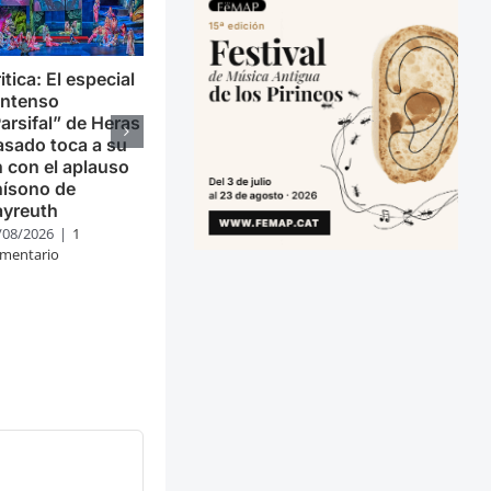
itica: El especial
intenso
arsifal” de Heras
sado toca a su
n con el aplauso
nísono de
ayreuth
/08/2026
|
1
mentario