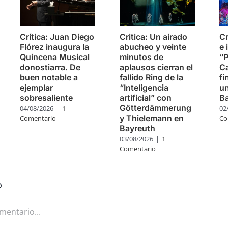
Crítica: Juan Diego
Critica: Un airado
Cr
Flórez inaugura la
abucheo y veinte
e 
Quincena Musical
minutos de
“P
donostiarra. De
aplausos cierran el
Ca
buen notable a
fallido Ring de la
fi
ejemplar
“Inteligencia
u
sobresaliente
artificial” con
B
Götterdämmerung
04/08/2026
|
1
02
y Thielemann en
Comentario
Co
Bayreuth
03/08/2026
|
1
Comentario
o