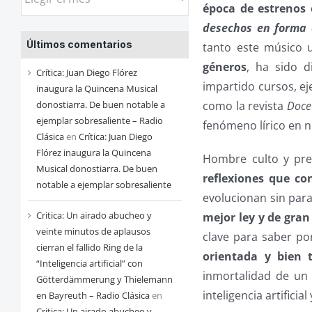
época de estrenos 
las
desechos en forma 
entradas
Últimos comentarios
tanto este músico
de
géneros
, ha sido d
cada
Crítica: Juan Diego Flórez
impartido cursos, eje
mes
inaugura la Quincena Musical
donostiarra. De buen notable a
como la revista
Doce
ejemplar sobresaliente – Radio
fenómeno lírico en n
Clásica
en
Crítica: Juan Diego
Flórez inaugura la Quincena
Hombre culto y pr
Musical donostiarra. De buen
reflexiones que co
notable a ejemplar sobresaliente
evolucionan sin par
Critica: Un airado abucheo y
mejor ley y de gran
veinte minutos de aplausos
clave para saber p
cierran el fallido Ring de la
orientada y bien t
“Inteligencia artificial” con
inmortalidad de un 
Götterdämmerung y Thielemann
inteligencia artifici
en Bayreuth – Radio Clásica
en
Critica: Un airado abucheo y