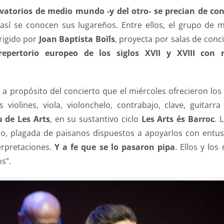
vatorios de medio mundo -y del otro- se precian de co
 así se conocen sus lugareños. Entre ellos, el grupo de 
irigido por
Joan Baptista Boïls
, proyecta por salas de conc
repertorio europeo de los siglos XVII y XVIII con r
a a propósito del concierto que el miércoles ofrecieron lo
 violines, viola, violonchelo, contrabajo, clave, guitarra
u de Les Arts
, en su sustantivo ciclo
Les Arts és Barroc
. 
eno, plagada de paisanos dispuestos a apoyarlos con entu
erpretaciones.
Y a fe que se lo pasaron pipa
. Ellos y los
s”.