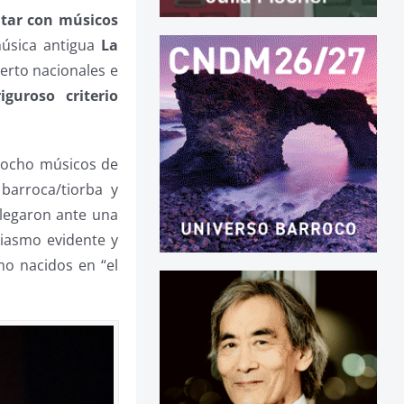
ntar con músicos
música antigua
La
ierto nacionales e
iguroso criterio
s ocho músicos de
 barroca/tiorba y
Llegaron ante una
siasmo evidente y
 no nacidos en “el