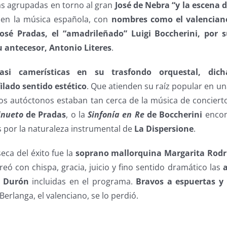
cas agrupadas en torno al gran
José de Nebra “y la escena 
al en la música española, con
nombres como el valenciano
osé Pradas, el “amadrileñado” Luigi Boccherini, por 
 antecesor, Antonio Literes
.
casi camerísticas en su trasfondo orquestal, dic
ilado sentido estético
. Que atienden su raíz popular en u
ntos autóctonos estaban tan cerca de la música de conciert
nueto
de Pradas
, o la
Sinfonía en Re
de Boccherini
encon
 por la naturaleza instrumental de
La Dispersione
.
eca del éxito fue la
soprano mallorquina
Margarita Rodr
reó con chispa, gracia, juicio y fino sentido dramático las
a
y Durón
incluidas en el programa.
Bravos a espuertas y 
Berlanga, el valenciano, se lo perdió.