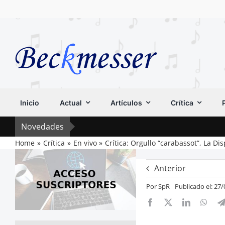
Saltar
al
contenido
Inicio
Actual
Artículos
Crítica
Novedades
Home
Crítica
En vivo
Crítica: Orgullo “carabassot”, La Di
Anterior
Por
SpR
Publicado el: 27