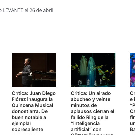
o LEVANTE el 26 de abril
s
Crítica: Juan Diego
Critica: Un airado
Cr
Flórez inaugura la
abucheo y veinte
e 
Quincena Musical
minutos de
“P
donostiarra. De
aplausos cierran el
Ca
buen notable a
fallido Ring de la
fi
ejemplar
“Inteligencia
u
sobresaliente
artificial” con
B