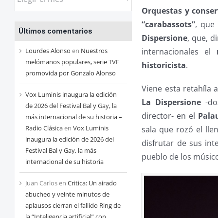
las
Orquestas y conser
entradas
“carabassots”
, que
Últimos comentarios
de
Dispersione
, que, d
cada
internacionales el
Lourdes Alonso
en
Nuestros
mes
melómanos populares, serie TVE
historicista
.
promovida por Gonzalo Alonso
Viene esta retahíla 
Vox Luminis inaugura la edición
La Dispersione
-dos
de 2026 del Festival Bal y Gay, la
director- en el
Pala
más internacional de su historia –
Radio Clásica
en
Vox Luminis
sala que rozó el ll
inaugura la edición de 2026 del
disfrutar de sus int
Festival Bal y Gay, la más
pueblo de los músico
internacional de su historia
Juan Carlos
en
Critica: Un airado
abucheo y veinte minutos de
aplausos cierran el fallido Ring de
la “Inteligencia artificial” con