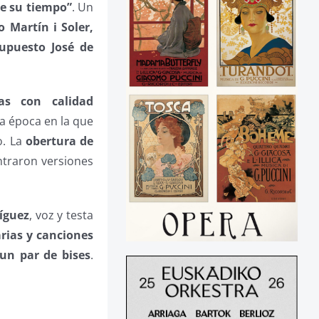
de su tiempo”
. Un
 Martín i Soler,
supuesto José de
has con calidad
na época en la que
o. La
obertura de
traron versiones
íguez
, voz y testa
rias y canciones
un par de bises
.