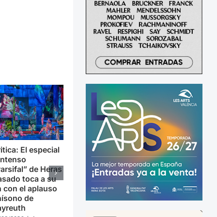
itica: El especial
intenso
arsifal” de Heras
sado toca a su
n con el aplauso
nísono de
ayreuth