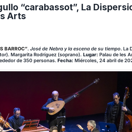
rgullo “carabassot”, La Dispersi
es Arts
ÉS BARROC”
.
José de Nebra y la escena de su tiempo
. La 
ctor). Margarita Rodríguez (soprano).
Lugar:
Palau de les A
ededor de 350 personas.
Fecha:
Miércoles, 24 abril de 20