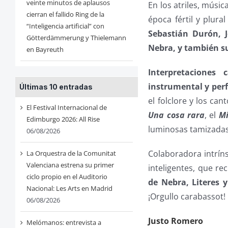
veinte minutos de aplausos
En los atriles, músi
cierran el fallido Ring de la
época fértil y plur
“Inteligencia artificial” con
Sebastián Durón, J
Götterdämmerung y Thielemann
Nebra, y también su
en Bayreuth
Interpretaciones 
instrumental y perf
Últimas 10 entradas
el folclore y los ca
El Festival Internacional de
Una cosa rara
, el
Mi
Edimburgo 2026: All Rise
luminosas tamizadas
06/08/2026
Colaboradora intríns
La Orquestra de la Comunitat
Valenciana estrena su primer
inteligentes, que rec
ciclo propio en el Auditorio
de Nebra, Literes 
Nacional: Les Arts en Madrid
¡Orgullo carabassot! 
06/08/2026
Justo Romero
Melómanos: entrevista a