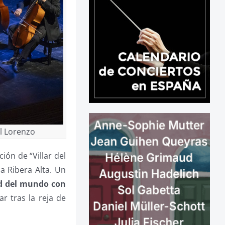
el Lorenzo
ción de “Villar del
a Ribera Alta. Un
ad del mundo con
ar tras la reja de