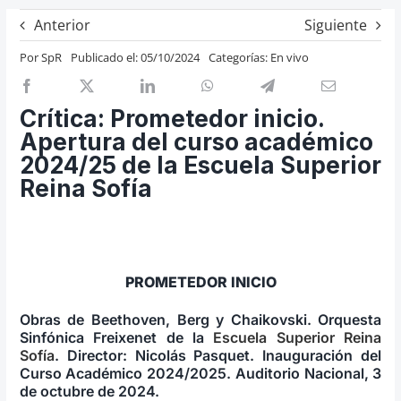
Previos de ópera
Anterior
Siguiente
Entrevistas
Por
SpR
Publicado el: 05/10/2024
Categorías:
En vivo
Recomendación
Cosas de Beckmesser
Crítica: Prometedor inicio.
Apertura del curso académico
Nosotros y privacidad
2024/25 de la Escuela Superior
Buscar:
Reina Sofía
PROMETEDOR INICIO
Obras de Beethoven, Berg y Chaikovski. Orquesta
Sinfónica Freixenet de la
Escuela Superior Reina
Sofía
. Director: Nicolás Pasquet. Inauguración del
Curso Académico 2024/2025. Auditorio Nacional, 3
de octubre de 2024.