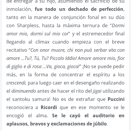
de entregar a su hijo, asumiendo el sacrificio de su
inmolación,
fue todo un dechado de perfección
,
tanto en la manera de conjunción fonal en su dúo
con Sharpless, hasta la máxima ternura de “
Dormi
amor mio, dormi sul mio cor
” y el estremecedor final
llegando al clímax cuando empieza con el breve
recitativo “
Con onor muore, chi non può serbar vita con
amore …Tu?, Tú, Tu? Piccolo Iddio! Amore amore mio, fior
di giglio e di rosa …Va, gioca, gioca!”
¡No se puede pedir
más, en la forma de concentrar el espíritu a los
crescendi,
para luego caer en el desengaño realizando
el
diminuendo
antes de hacer el rito del
jigai
utilizando
el santoku samura! No es de extrañar que
Puccini
reconociera a
Ricordi
que en ese momento se le
encogió el alma.
Se le cayó el auditorio en
aplausos, bravos y exclamaciones de júbilo
.