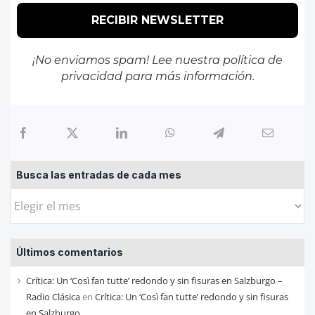
¡No enviamos spam! Lee nuestra
política de
privacidad
para más información.
Busca las entradas de cada mes
Busca
las
entradas
Últimos comentarios
de
cada
Crítica: Un ‘Così fan tutte’ redondo y sin fisuras en Salzburgo –
mes
Radio Clásica
en
Crítica: Un ‘Così fan tutte’ redondo y sin fisuras
en Salzburgo