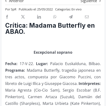
Anterior
Siguiente
Previos de ópera
Por
SpR
Publicado el: 25/05/2022
Categorías:
En vivo
Entrevistas
Recomendación
Crítica: Madama Butterfly en
Cosas de Beckmesser
ABAO.
Nosotros y privacidad
Buscar:
Excepcional soprano
Fecha:
17-V-22.
Lugar:
Palacio Euskalduna, Bilbao.
Programa:
Madama Butterfly, tragedia japonesa en
tres actos, compuesta por Giacomo Puccini, con
libreto de Luigi Illica y Giuseppe Giacosa.
Intérpretes:
Maria Agresta (Cio-Cio Sam), Sergio Escobar (B.F.
Pinkerton), Carmen Artaza (Suzuki), Damián del
Castillo (Sharpless), Marta Urbieta (Kate Pinkerton),