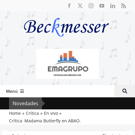
Saltar
al
contenido
Menú
Inicio
Novedades
Cri
Actual
Home
Crítica
En vivo
Crítica: Madama Butterfly en ABAO.
Artículos
Crítica