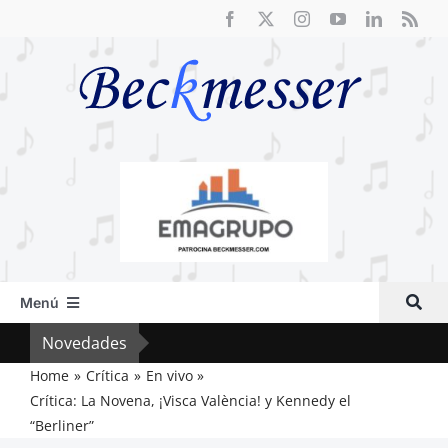
Saltar
al
contenido
Menú
Inicio
Novedades
Crít
Actual
Home
Crítica
En vivo
Crítica: La Novena, ¡Visca València! y Kennedy el
Artículos
“Berliner”
Crítica