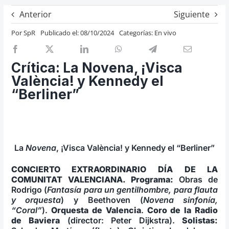
Previos de ópera
Anterior
Siguiente
Entrevistas
Por
SpR
Publicado el: 08/10/2024
Categorías:
En vivo
Recomendación
Cosas de Beckmesser
Crítica: La Novena, ¡Visca
València! y Kennedy el
Nosotros y privacidad
“Berliner”
Buscar:
La
Novena
, ¡Visca València! y Kennedy el “Berliner”
CONCIERTO EXTRAORDINARIO DÍA DE LA
COMUNITAT VALENCIANA. Programa:
Obras de
Rodrigo (
Fantasía para un gentilhombre, para flauta
y orquesta
) y Beethoven (
Novena sinfonía,
“Coral”
).
Orquesta de Valencia
.
Coro de la Radio
de Baviera
(director: Peter Dijkstra).
Solis­tas: