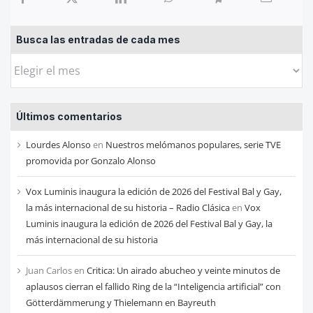
Busca las entradas de cada mes
Busca
las
entradas
Últimos comentarios
de
cada
Lourdes Alonso
en
Nuestros melómanos populares, serie TVE
mes
promovida por Gonzalo Alonso
Vox Luminis inaugura la edición de 2026 del Festival Bal y Gay,
la más internacional de su historia – Radio Clásica
en
Vox
Luminis inaugura la edición de 2026 del Festival Bal y Gay, la
más internacional de su historia
Juan Carlos
en
Critica: Un airado abucheo y veinte minutos de
aplausos cierran el fallido Ring de la “Inteligencia artificial” con
Götterdämmerung y Thielemann en Bayreuth