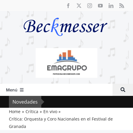
Saltar
al
contenido
Menú
Inicio
Novedades
Crít
Actual
Home
Crítica
En vivo
Crítica: Orquesta y Coro Nacionales en el Festival de
Artículos
Granada
Crítica