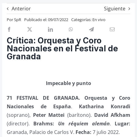
Previos de ópera
Anterior
Siguiente
Entrevistas
Por
SpR
Publicado el: 09/07/2022
Categorías:
En vivo
Recomendación
Cosas de Beckmesser
Crítica: Orquesta y Coro
Nacionales en el Festival de
Nosotros y privacidad
Granada
Buscar:
Impecable y punto
71 FESTIVAL DE GRANADA.
Orquesta y Coro
Nacionales de España
.
Katharina Konradi
(soprano),
Peter Mattei
(barítono).
David Afkham
(director).
Brahms:
Un réquiem alemán
.
Lugar:
Granada, Palacio de Carlos V.
Fe­cha:
7 julio 2022.