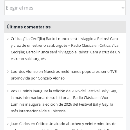
Busca
las
entradas
Últimos comentarios
de
cada
Crítica: ¡“La Ceci”(lia) Bartoli nunca será ‘Il viaggio a Reims’! Cara
mes
y cruz de un estreno salzburgués – Radio Clásica
en
Crítica: ¡“La
Ceci”(lia) Bartoli nunca será ‘Il viaggio a Reims’! Cara y cruz de un
estreno salzburgués
Lourdes Alonso
en
Nuestros melómanos populares, serie TVE
promovida por Gonzalo Alonso
Vox Luminis inaugura la edición de 2026 del Festival Bal y Gay,
la más internacional de su historia – Radio Clásica
en
Vox
Luminis inaugura la edición de 2026 del Festival Bal y Gay, la
más internacional de su historia
Juan Carlos
en
Critica: Un airado abucheo y veinte minutos de