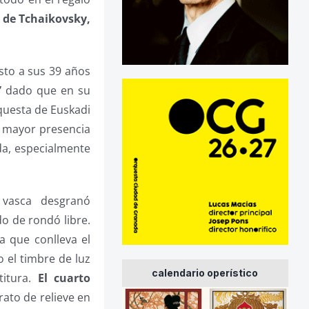
’ de Tchaikovsky,
to a sus 39 años
”
dado que en su
rquesta de Euskadi
ó mayor presencia
da, especialmente
 vasca desgranó
o de rondó libre.
a que conlleva el
 el timbre de luz
calendario operístico
titura.
El cuarto
rato de relieve en