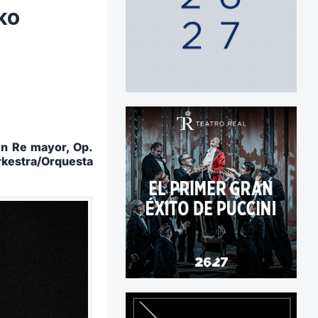
ko
en Re mayor, Op.
kestra/Orquesta