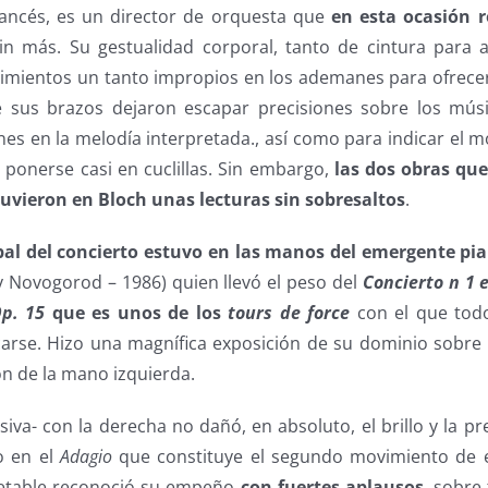
rancés, es un director de orquesta que
en esta ocasión r
sin más. Su gestualidad corporal, tanto de cintura para
imientos un tanto impropios en los ademanes para ofrecer
e sus brazos dejaron escapar precisiones sobre los mús
nes en la melodía interpretada., así como para indicar el 
 ponerse casi en cuclillas. Sin embargo,
las dos obras qu
uvieron en Bloch unas lecturas sin sobresaltos
.
pal del concierto estuvo en las manos del emergente pi
 Novogorod – 1986) quien llevó el peso del
Concierto n 1 
Op. 15
que es unos de los
tours de force
con el que tod
arse. Hizo una magnífica exposición de su dominio sobre l
ión de la mano izquierda.
siva- con la derecha no dañó, en absoluto, el brillo y la p
o en el
Adagio
que constituye el segundo movimiento de 
petable reconoció su empeño
con fuertes aplausos
, sobre