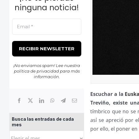
ninguna noticia!
¡No enviamos spam! Lee nuestra
política de privacidad
para más
información.
Escuchar a la
Euska
Treviño, existe un
tímbrico que no se 
Busca las entradas de cada
así se apreció por e
mes
por ello, el poner en
Busca