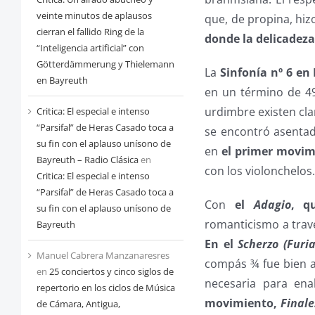
veinte minutos de aplausos
que, de propina, hiz
cierran el fallido Ring de la
donde la delicadeza
“Inteligencia artificial” con
Götterdämmerung y Thielemann
La
Sinfonía nº 6 e
en Bayreuth
en un término de 4
urdimbre existen cla
Critica: El especial e intenso
“Parsifal” de Heras Casado toca a
se encontró asentad
su fin con el aplauso unísono de
en
el primer movi
Bayreuth – Radio Clásica
en
con los violonchelos
Critica: El especial e intenso
“Parsifal” de Heras Casado toca a
Con
el
Adagio
, q
su fin con el aplauso unísono de
romanticismo a trav
Bayreuth
En el
Scherzo (Furia
Manuel Cabrera Manzanaresres
compás ¾ fue bien a
en
25 conciertos y cinco siglos de
necesaria para ena
repertorio en los ciclos de Música
movimiento,
Finale
de Cámara, Antigua,