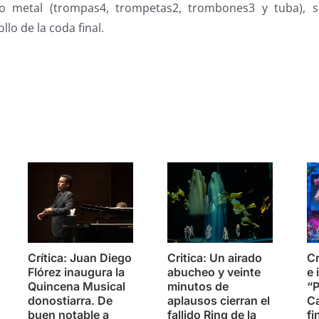
to metal (trompas4, trompetas2, trombones3 y tuba), 
llo de la coda final.
s
Crítica: Juan Diego
Critica: Un airado
Cr
Flórez inaugura la
abucheo y veinte
e 
Quincena Musical
minutos de
“P
donostiarra. De
aplausos cierran el
Ca
buen notable a
fallido Ring de la
fi