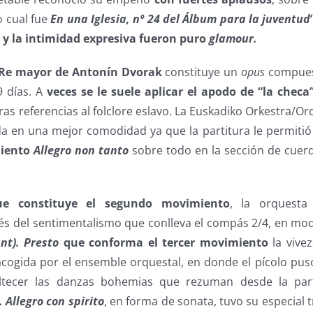
o cual fue
En una Iglesia, nº 24 del Álbum para la juventud
 y la intimidad expresiva fueron puro
glamour.
n Re mayor de Antonín Dvorak
constituye un
opus
compues
9 días. A
veces se le suele aplicar el apodo de “la checa
ras referencias al folclore eslavo. La Euskadiko Orkestra/O
a en una mejor comodidad ya que la partitura le permiti
miento
Allegro non tanto
sobre todo en la sección de cuer
.
ue constituye el segundo movimiento
, la orquesta
és del sentimentalismo que conlleva el compás 2/4, en mod
nt). Presto
que conforma el tercer movimiento
la vivez
cogida por el ensemble orquestal, en donde el pícolo puso
ltecer las danzas bohemias que rezuman desde la par
. Allegro con spirito
, en forma de sonata, tuvo su especial t