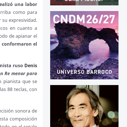
ealizó una labor
 arriba como para
 su expresividad.
icos en cuanto a
modo de apianar el
e conformaron el
anista ruso
Denis
en Re menor para
o pianista que se
as 88 teclas, con
recisión sonora de
esta composición
 todo en el regalo