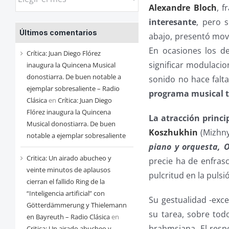
las
Alexandre Bloch
, f
entradas
interesante
, pero 
Últimos comentarios
de
abajo, presentó mov
cada
En ocasiones los d
Crítica: Juan Diego Flórez
mes
significar modulacio
inaugura la Quincena Musical
donostiarra. De buen notable a
sonido no hace falta
ejemplar sobresaliente – Radio
programa musical t
Clásica
en
Crítica: Juan Diego
Flórez inaugura la Quincena
La atracción princi
Musical donostiarra. De buen
Koszhukhin
(Mizhny
notable a ejemplar sobresaliente
piano y orquesta, 
Critica: Un airado abucheo y
precie ha de enfrasc
veinte minutos de aplausos
pulcritud en la puls
cierran el fallido Ring de la
“Inteligencia artificial” con
Su gestualidad -exce
Götterdämmerung y Thielemann
su tarea, sobre tod
en Bayreuth – Radio Clásica
en
brahmsiana. El res
Critica: Un airado abucheo y