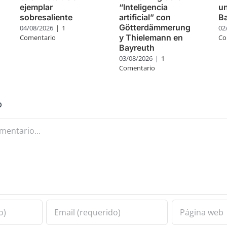
ejemplar
“Inteligencia
u
sobresaliente
artificial” con
B
Götterdämmerung
04/08/2026
|
1
02
y Thielemann en
Comentario
Co
Bayreuth
03/08/2026
|
1
Comentario
o