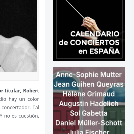
or titular, Robert
dio hay un color
 concertador. Tal
 Y no es cuestión,