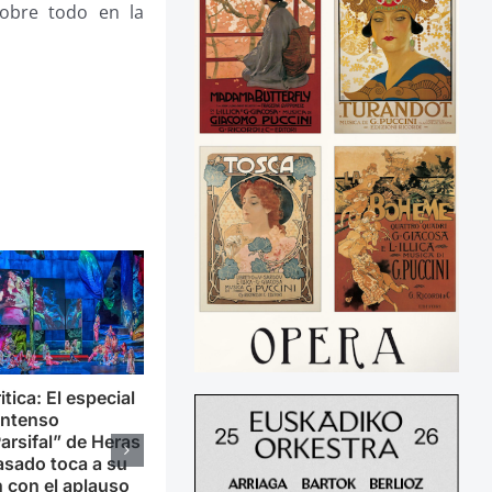
sobre todo en la
itica: El especial
intenso
arsifal” de Heras
sado toca a su
n con el aplauso