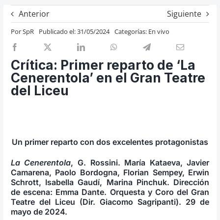
Previos de ópera
Anterior
Siguiente
Entrevistas
Por
SpR
Publicado el: 31/05/2024
Categorías:
En vivo
Recomendación
Cosas de Beckmesser
Crítica: Primer reparto de ‘La
Cenerentola’ en el Gran Teatre
Nosotros y privacidad
del Liceu
Buscar:
Un primer reparto con dos excelentes protagonistas
La Cenerentola
, G. Rossini. María Kataeva, Javier
Camarena, Paolo Bordogna, Florian Sempey, Erwin
Schrott, Isabella Gaudí, Marina Pinchuk. Dirección
de escena: Emma Dante. Orquesta y Coro del Gran
Teatre del Liceu (Dir. Giacomo Sagripanti). 29 de
mayo de 2024.