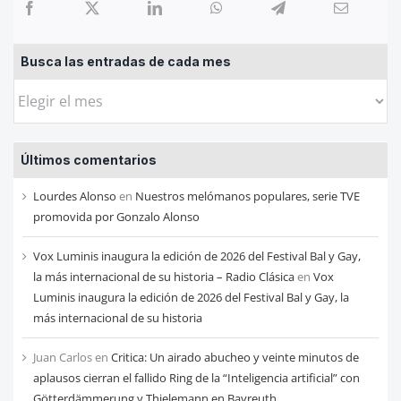
Busca las entradas de cada mes
Busca
las
entradas
Últimos comentarios
de
cada
Lourdes Alonso
en
Nuestros melómanos populares, serie TVE
mes
promovida por Gonzalo Alonso
Vox Luminis inaugura la edición de 2026 del Festival Bal y Gay,
la más internacional de su historia – Radio Clásica
en
Vox
Luminis inaugura la edición de 2026 del Festival Bal y Gay, la
más internacional de su historia
Juan Carlos
en
Critica: Un airado abucheo y veinte minutos de
aplausos cierran el fallido Ring de la “Inteligencia artificial” con
Götterdämmerung y Thielemann en Bayreuth