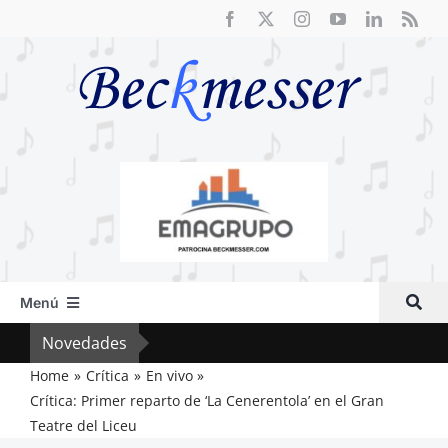
Saltar
al
contenido
Menú
Inicio
Novedades
Crít
Actual
Home
Crítica
En vivo
Crítica: Primer reparto de ‘La Cenerentola’ en el Gran
Artículos
Teatre del Liceu
Crítica