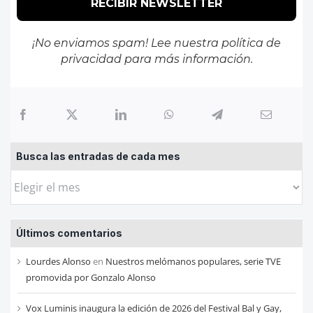
¡No enviamos spam! Lee nuestra
política de
privacidad
para más información.
Busca las entradas de cada mes
Busca
las
entradas
Últimos comentarios
de
cada
Lourdes Alonso
en
Nuestros melómanos populares, serie TVE
mes
promovida por Gonzalo Alonso
Vox Luminis inaugura la edición de 2026 del Festival Bal y Gay,