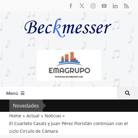
Saltar
al
contenido
Menú
Inicio
Novedades
El F
Actual
Home
Actual
Noticias
El Cuarteto Casals y Juan Pérez Floristán continúan con el
Artículos
ciclo Círculo de Cámara
Crítica