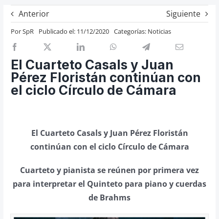
Previos de ópera
Anterior
Siguiente
Entrevistas
Por
SpR
Publicado el: 11/12/2020
Categorías:
Noticias
Recomendación
Cosas de Beckmesser
El Cuarteto Casals y Juan
Pérez Floristán continúan con
Nosotros y privacidad
el ciclo Círculo de Cámara
Buscar:
El Cuarteto Casals y Juan Pérez Floristán
continúan con el ciclo Círculo de Cámara
Cuarteto y pianista se reúnen por primera vez
para interpretar el Quinteto para piano y cuerdas
de Brahms