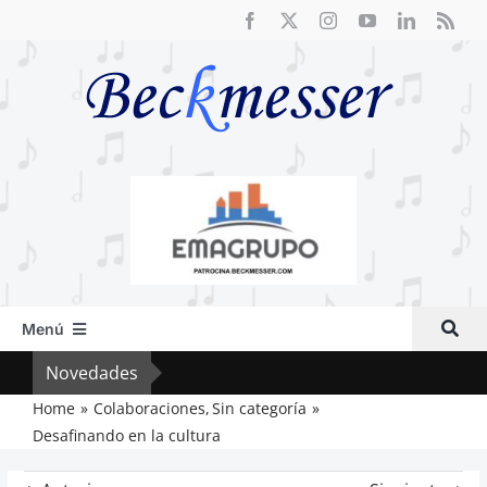
Saltar
al
contenido
Menú
Inicio
Novedades
Cri
Actual
Home
Colaboraciones
Sin categoría
Desafinando en la cultura
Artículos
Crítica