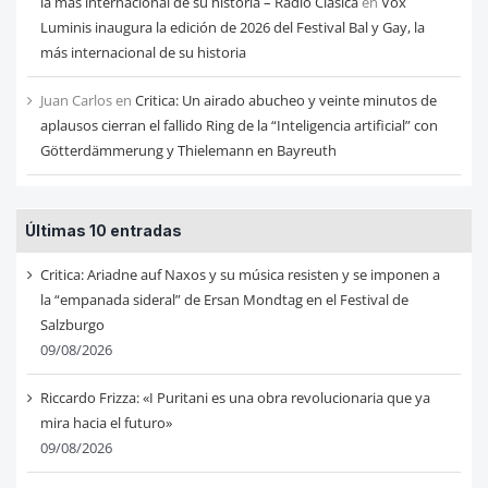
la más internacional de su historia – Radio Clásica
en
Vox
Luminis inaugura la edición de 2026 del Festival Bal y Gay, la
más internacional de su historia
Juan Carlos
en
Critica: Un airado abucheo y veinte minutos de
aplausos cierran el fallido Ring de la “Inteligencia artificial” con
Götterdämmerung y Thielemann en Bayreuth
Últimas 10 entradas
Critica: Ariadne auf Naxos y su música resisten y se imponen a
la “empanada sideral” de Ersan Mondtag en el Festival de
Salzburgo
09/08/2026
Riccardo Frizza: «I Puritani es una obra revolucionaria que ya
mira hacia el futuro»
09/08/2026