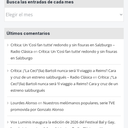
Busca las entradas de cada mes
Busca
las
entradas
Últimos comentarios
de
cada
Crítica: Un ‘Così fan tutte’ redondo y sin fisuras en Salzburgo –
mes
Radio Clásica
en
Crítica: Un ‘Così fan tutte’ redondo y sin fisuras
en Salzburgo
Crítica: ¡“La Ceci”(lia) Bartoli nunca será ‘Il viaggio a Reims’! Cara
y cruz de un estreno salzburgués – Radio Clásica
en
Crítica: ¡“La
Ceci”(lia) Bartoli nunca será ‘Il viaggio a Reims’! Cara y cruz de un
estreno salzburgués
Lourdes Alonso
en
Nuestros melómanos populares, serie TVE
promovida por Gonzalo Alonso
Vox Luminis inaugura la edición de 2026 del Festival Bal y Gay,