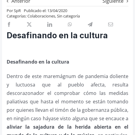
Anterior
Siguiente
Previos de ópera
Por
SpR
Publicado el: 13/04/2020
Categorías:
Colaboraciones
,
Sin categoría
Entrevistas
Recomendación
Desafinando en la cultura
Cosas de Beckmesser
Nosotros y privacidad
Buscar:
Desafinando en la cultura
Dentro de este maremágnum de pandemia doliente
y luctuosa que al pueblo afecta, resulta
descorazonador el comprobar cómo las medidas
paliativas que hasta el momento se están tomando
por quienes llevan el timón de la gobernanza pública,
en ningún caso háyase visto alguna que se encauce a
aliviar la sajadura de la herida abierta en el