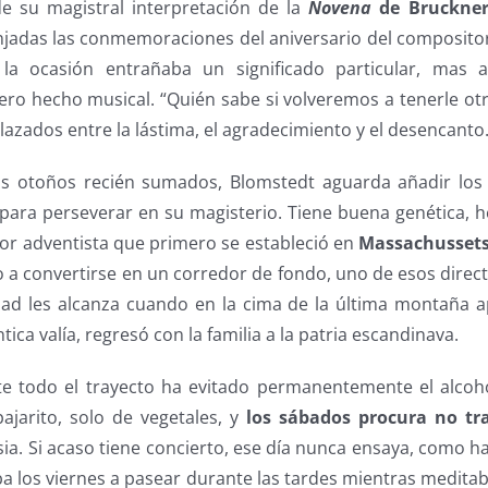
e su magistral interpretación de la
Novena
de Bruckne
njadas las conmemoraciones del aniversario del composito
 la ocasión entrañaba un significado particular, mas a
ro hecho musical. “Quién sabe si volveremos a tenerle otr
lazados entre la lástima, el agradecimiento y el desencanto
os otoños recién sumados, Blomstedt aguarda añadir lo
 para perseverar en su magisterio. Tiene buena genética, 
tor adventista que primero se estableció en
Massachussets
 a convertirse en un corredor de fondo, uno de esos direc
idad les alcanza cuando en la cima de la última montaña
ica valía, regresó con la familia a la patria escandinava.
te todo el trayecto ha evitado permanentemente el alcoho
jarito, solo de vegetales, y
los sábados procura no tr
sia. Si acaso tiene concierto, ese día nunca ensaya, como ha
 los viernes a pasear durante las tardes mientras meditab