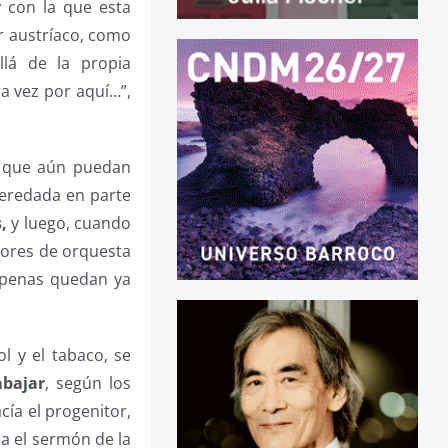
r
con la que esta
r austríaco, como
llá de la propia
a vez por aquí…”,
.
s que aún puedan
heredada en parte
,
y luego, cuando
tores de orquesta
 apenas quedan ya
l y el tabaco, se
abajar
, según los
cía el progenitor,
a el sermón de la