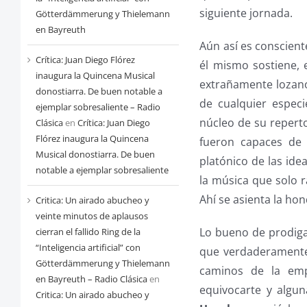
siguiente jornada.
Götterdämmerung y Thielemann
en Bayreuth
Aún así es conscien
Crítica: Juan Diego Flórez
él mismo sostiene,
inaugura la Quincena Musical
extrañamente lozanos
donostiarra. De buen notable a
de cualquier espec
ejemplar sobresaliente – Radio
núcleo de su repert
Clásica
en
Crítica: Juan Diego
Flórez inaugura la Quincena
fueron capaces de 
Musical donostiarra. De buen
platónico de las ide
notable a ejemplar sobresaliente
la música que solo r
Ahí se asienta la hon
Critica: Un airado abucheo y
veinte minutos de aplausos
Lo bueno de prodiga
cierran el fallido Ring de la
“Inteligencia artificial” con
que verdaderamente 
Götterdämmerung y Thielemann
caminos de la empr
en Bayreuth – Radio Clásica
en
equivocarte y algun
Critica: Un airado abucheo y