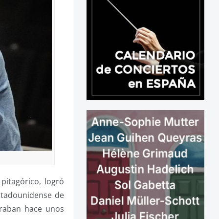
pitagórico, logró
estadounidense de
iraban hace unos