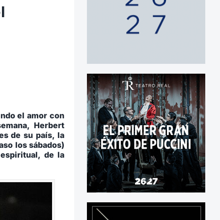
l
endo el amor con
semana, Herbert
s de su país, la
caso los sábados)
spiritual, de la