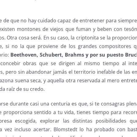
te de que no hay cuidado capaz de entretener para siempre
 existen montones de viejos que fuman y beben con tesón
. Otra cosa será. En su caso, la criptonita se la proporcio
ie, si no la que proviene de los grandes compositores 
orio:
Beethoven, Schubert, Brahms y por su puesto Bru
concebir obras que se dirigen al mismo tiempo al intel
as, pero sin abandonar jamás el territorio inefable de las
azona suena seca, y aquella otra reservada al mero entret
da raíz de su credo.
rse durante casi una centuria es que, si te consagras ple
proporciona sentido a tu vida, tienes tiempo para recorr
esa escogida, explorar las distintas posibilidades qu
a vez incluso acertar. Blomstedt lo ha probado con bas