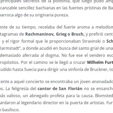
principales secretos de la polifonía, que luego pudo amp
lcanzable sencillez bachianas en las fuentes prístinas de Ba
barroca algo de su originaria pureza.
nte de su tiempo, recelaba del fuerte aroma a melodismo
ntagramas de
Rachmaninov, Grieg o Bruch,
y prefirió cen
e y el rigor formal que le proporcionaban Stravinski o
Sc
armstadt”, a donde acudió en busca del santo grial de u
 demasiado aferrada al dogma. No fue ese el sendero es
ropósitos. Por el camino se le llegó a cruzar
Wilhelm Fur
udido hasta Suecia para dirigir una sinfonía de Bruckner, 
stente a aquel concierto se encontraba un joven anonadado 
s. La feligresía del
cantor de San Florián
no se ensanchó
s valioso, un abnegado profeta para la causa. Blomsted
rdaron al legendario director en la puerta de artistas. Fu
 basilisco.