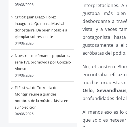
05/08/2026
interpretaciones. A 
gustaba más bien 
Crítica: Juan Diego Flórez
desbordarse a travé
inaugura la Quincena Musical
vista, y a veces ta
donostiarra. De buen notable a
protagonista hast
ejemplar sobresaliente
04/08/2026
gustosamente a ell
acróbatas del podio.
Nuestros melómanos populares,
serie TVE promovida por Gonzalo
No, el austero Blo
Alonso
encontraba eficaz
04/08/2026
muchas orquestas co
El Festival de Torroella de
Oslo, Gewandhaus,
Montgrí reúne a grandes
profundidades del a
nombres de la música clásica en
su 46 edición
Al menos eso es lo 
04/08/2026
que solo es necesar