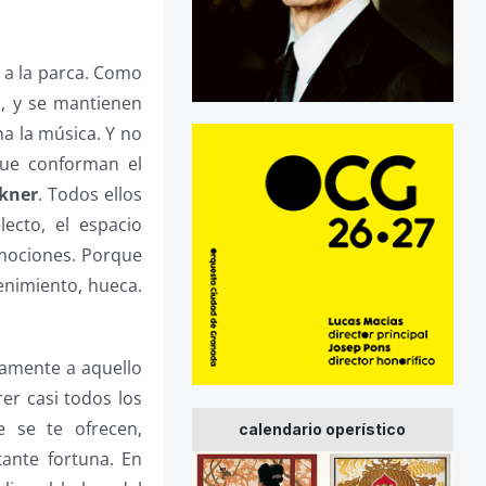
 a la parca. Como
, y se mantienen
na la música. Y no
que conforman el
ckner
. Todos ellos
ecto, el espacio
 emociones. Porque
enimiento, hueca.
namente a aquello
er casi todos los
e se te ofrecen,
calendario operístico
tante fortuna. En