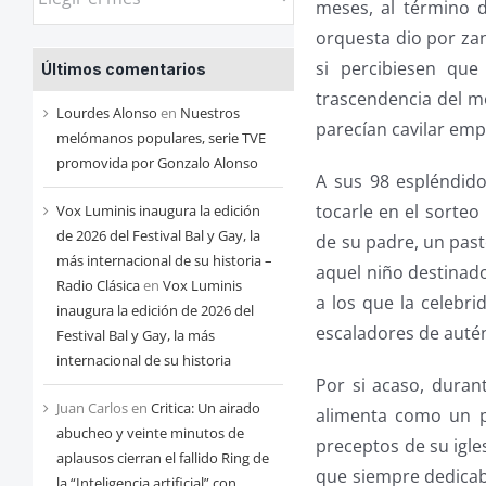
meses, al término d
las
orquesta dio por za
entradas
si percibiesen que
Últimos comentarios
de
trascendencia del me
cada
Lourdes Alonso
en
Nuestros
parecían cavilar emp
mes
melómanos populares, serie TVE
promovida por Gonzalo Alonso
A sus 98 espléndid
tocarle en el sorteo
Vox Luminis inaugura la edición
de 2026 del Festival Bal y Gay, la
de su padre, un pas
más internacional de su historia –
aquel niño destinado
Radio Clásica
en
Vox Luminis
a los que la celebr
inaugura la edición de 2026 del
escaladores de autént
Festival Bal y Gay, la más
internacional de su historia
Por si acaso, duran
Juan Carlos
en
Critica: Un airado
alimenta como un pa
abucheo y veinte minutos de
preceptos de su igle
aplausos cierran el fallido Ring de
que siempre dedicaba
la “Inteligencia artificial” con