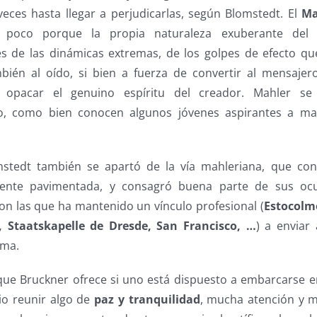
veces hasta llegar a perjudicarlas, según Blomstedt. El
Ma
poco porque la propia naturaleza exuberante del d
s de las dinámicas extremas, de los golpes de efecto qu
mbién al oído, si bien a fuerza de convertir al mensajer
a opacar el genuino espíritu del creador. Mahler se
o, como bien conocen algunos jóvenes aspirantes a mae
mstedt también se apartó de la vía mahleriana, que con
mente pavimentada, y consagró buena parte de sus ocu
n las que ha mantenido un vínculo profesional (
Estocolm
 Staatskapelle de Dresde, San Francisco, …
) a enviar 
lma.
que Bruckner ofrece si uno está dispuesto a embarcarse en
io reunir algo de
paz y tranquilidad
, mucha atención y m