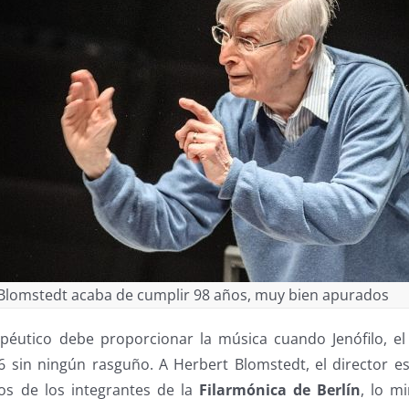
Blomstedt acaba de cumplir 98 años, muy bien apurados
apéutico debe proporcionar la música cuando Jenófilo, el 
106 sin ningún rasguño. A Herbert Blomstedt, el director 
os de los integrantes de la
Filarmónica de Berlín
, lo m