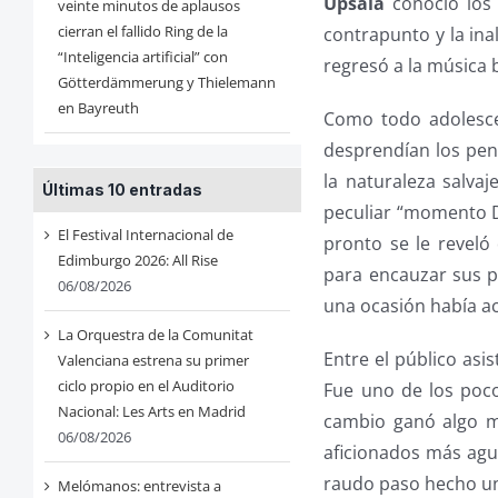
Upsala
conoció los 
veinte minutos de aplausos
cierran el fallido Ring de la
contrapunto y la ina
“Inteligencia artificial” con
regresó a la música 
Götterdämmerung y Thielemann
en Bayreuth
Como todo adolesce
desprendían los pe
la naturaleza salvaj
Últimas 10 entradas
peculiar “momento D
El Festival Internacional de
pronto se le reveló
Edimburgo 2026: All Rise
para encauzar sus p
06/08/2026
una ocasión había ac
La Orquestra de la Comunitat
Entre el público asi
Valenciana estrena su primer
ciclo propio en el Auditorio
Fue uno de los poco
Nacional: Les Arts en Madrid
cambio ganó algo má
06/08/2026
aficionados más agua
raudo paso hecho un
Melómanos: entrevista a