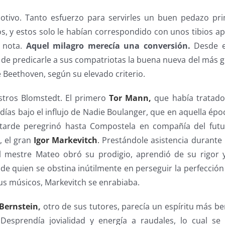
otivo. Tanto esfuerzo para servirles un buen pedazo pri
s, y estos solo le habían correspondido con unos tibios apl
 nota.
Aquel milagro merecía una conversión.
Desde e
 de predicarle a sus compatriotas la buena nueva del más 
 Beethoven, según su elevado criterio.
tros Blomstedt. El primero
Tor Mann,
que había tratado
as bajo el influjo de Nadie Boulanger, que en aquella époc
s tarde peregrinó hasta Compostela en compañía del futu
 el gran
Igor Markevitch
.
Prestándole asistencia durante
el mestre Mateo obró su prodigio, aprendió de su rigor 
 de quien se obstina inútilmente en perseguir la perfecci
sus músicos, Markevitch se enrabiaba.
Bernstein
,
otro de sus tutores, parecía un espíritu más be
 Desprendía jovialidad y energía a raudales, lo cual se