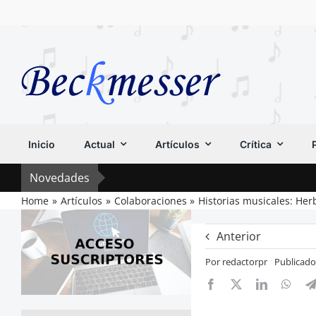
Saltar
al
contenido
Inicio
Actual
Artículos
Crítica
Novedades
Home
Artículos
Colaboraciones
Historias musicales: Her
Anterior
Por
redactorpr
Publicado