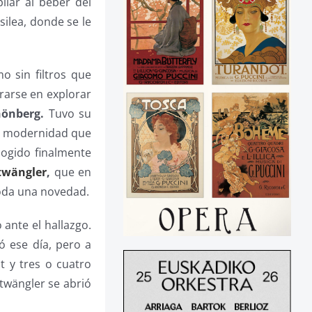
liar al beber del
silea, donde se le
 sin filtros que
trarse en explorar
hönberg.
Tuvo su
na modernidad que
cogido finalmente
twängler
,
que en
toda una novedad.
ante el hallazgo.
 ese día, pero a
t y tres o cuatro
rtwängler se abrió