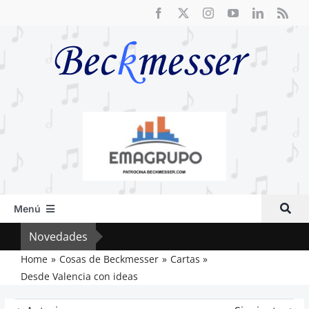
Saltar
al
contenido
Menú
Inicio
Novedades
El R
Actual
Home
Cosas de Beckmesser
Cartas
Desde Valencia con ideas
Artículos
Crítica