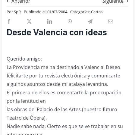
Anterior
Siguiente
Previos de ópera
Por
SpR
Publicado el: 01/07/2004
Categorías:
Cartas
Entrevistas
Recomendación
Desde Valencia con ideas
Cosas de Beckmesser
Nosotros y privacidad
Querido amigo:
Buscar:
La Providencia me ha destinado a Valencia. Deseo
felicitarte por tu revista electrónica y comunicarte
alguinos asuntos desde mi atalaya levantina.
El primero de ellos es comentarte la preocupación
por la lentitud en
las obras del Palacio de las Artes (nuestro futuro
Teatro de Ópera).
Nadie sabe nada. Cierto es que se ve trabajar en su
interior pero se