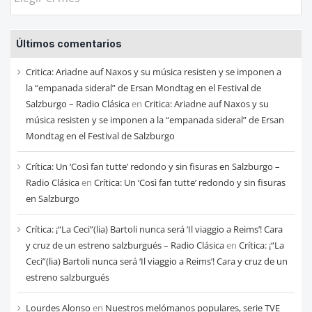
las
entradas
Últimos comentarios
de
cada
Critica: Ariadne auf Naxos y su música resisten y se imponen a
mes
la “empanada sideral” de Ersan Mondtag en el Festival de
Salzburgo – Radio Clásica
en
Critica: Ariadne auf Naxos y su
música resisten y se imponen a la “empanada sideral” de Ersan
Mondtag en el Festival de Salzburgo
Crítica: Un ‘Così fan tutte’ redondo y sin fisuras en Salzburgo –
Radio Clásica
en
Crítica: Un ‘Così fan tutte’ redondo y sin fisuras
en Salzburgo
Crítica: ¡“La Ceci”(lia) Bartoli nunca será ‘Il viaggio a Reims’! Cara
y cruz de un estreno salzburgués – Radio Clásica
en
Crítica: ¡“La
Ceci”(lia) Bartoli nunca será ‘Il viaggio a Reims’! Cara y cruz de un
estreno salzburgués
Lourdes Alonso
en
Nuestros melómanos populares, serie TVE