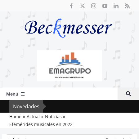
Saltar
al
contenido
Menú
Inicio
Novedades
Crít
Actual
Home
Actual
Noticias
Efemérides musicales en 2022
Artículos
Crítica