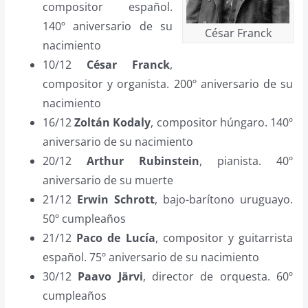
compositor español.
140º aniversario de su
César Franck
nacimiento
10/12
César Franck
,
compositor y organista. 200º aniversario de su
nacimiento
16/12
Zoltán Kodaly
, compositor húngaro. 140º
aniversario de su nacimiento
20/12
Arthur Rubinstein
, pianista. 40º
aniversario de su muerte
21/12
Erwin Schrott
, bajo-barítono uruguayo.
50º cumpleaños
21/12
Paco de Lucía
, compositor y guitarrista
español. 75º aniversario de su nacimiento
30/12
Paavo Järvi
, director de orquesta. 60º
cumpleaños