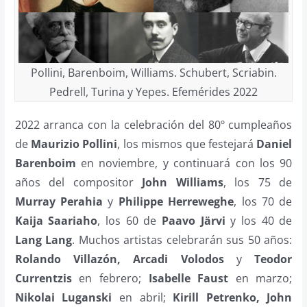
Pollini, Barenboim, Williams. Schubert, Scriabin.
Pedrell, Turina y Yepes. Efemérides 2022
2022 arranca con la celebración del 80º cumpleaños
de
Maurizio Pollini
, los mismos que festejará
Daniel
Barenboim
en noviembre, y continuará con los 90
años del compositor
John Williams
, los 75 de
Murray Perahia
y
Philippe Herreweghe
, los 70 de
Kaija Saariaho
, los 60 de
Paavo Järvi
y los 40 de
Lang Lang
. Muchos artistas celebrarán sus 50 años:
Rolando Villazón, Arcadi Volodos
y
Teodor
Currentzis
en febrero;
Isabelle Faust
en marzo;
Nikolai Luganski
en abril;
Kirill Petrenko, John