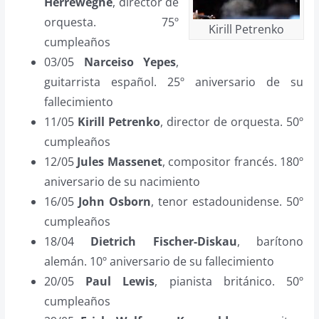
Herreweghe
, director de
orquesta. 75º
Kirill Petrenko
cumpleaños
03/05
Narceiso Yepes
,
guitarrista español. 25º aniversario de su
fallecimiento
11/05
Kirill Petrenko
, director de orquesta. 50º
cumpleaños
12/05
Jules Massenet
, compositor francés. 180º
aniversario de su nacimiento
16/05
John Osborn
, tenor estadounidense. 50º
cumpleaños
18/04
Dietrich Fischer-Diskau
, barítono
alemán. 10º aniversario de su fallecimiento
20/05
Paul Lewis
, pianista británico. 50º
cumpleaños