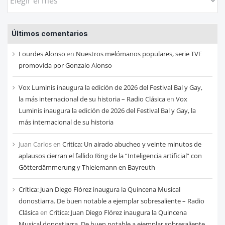
las
entradas
Últimos comentarios
de
cada
Lourdes Alonso
en
Nuestros melómanos populares, serie TVE
mes
promovida por Gonzalo Alonso
Vox Luminis inaugura la edición de 2026 del Festival Bal y Gay,
la más internacional de su historia – Radio Clásica
en
Vox
Luminis inaugura la edición de 2026 del Festival Bal y Gay, la
más internacional de su historia
Juan Carlos
en
Critica: Un airado abucheo y veinte minutos de
aplausos cierran el fallido Ring de la “Inteligencia artificial” con
Götterdämmerung y Thielemann en Bayreuth
Crítica: Juan Diego Flórez inaugura la Quincena Musical
donostiarra. De buen notable a ejemplar sobresaliente – Radio
Clásica
en
Crítica: Juan Diego Flórez inaugura la Quincena
Musical donostiarra. De buen notable a ejemplar sobresaliente