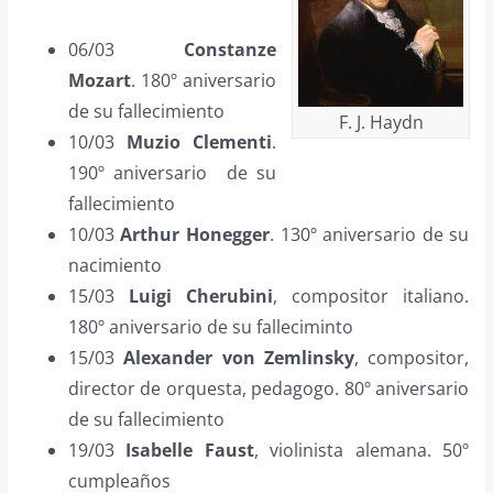
06/03
Constanze
Mozart
. 180º aniversario
de su fallecimiento
F. J. Haydn
10/03
Muzio Clementi
.
190º aniversario de su
fallecimiento
10/03
Arthur Honegger
. 130º aniversario de su
nacimiento
15/03
Luigi Cherubini
, compositor italiano.
180º aniversario de su falleciminto
15/03
Alexander von Zemlinsky
, compositor,
director de orquesta, pedagogo. 80º aniversario
de su fallecimiento
19/03
Isabelle Faust
, violinista alemana. 50º
cumpleaños