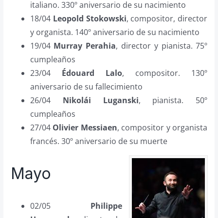
italiano. 330º aniversario de su nacimiento
18/04
Leopold Stokowski
, compositor, director
y organista. 140º aniversario de su nacimiento
19/04
Murray Perahia
, director y pianista. 75º
cumpleaños
23/04
Édouard Lalo
, compositor. 130º
aniversario de su fallecimiento
26/04
Nikolái Luganski
, pianista. 50º
cumpleaños
27/04
Olivier Messiaen
, compositor y organista
francés. 30º aniversario de su muerte
Mayo
02/05
Philippe