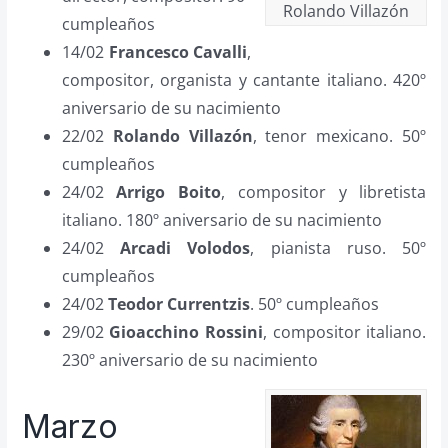
Rolando Villazón
cumpleaños
14/02
Francesco Cavalli
,
compositor, organista y cantante italiano. 420º
aniversario de su nacimiento
22/02
Rolando Villazón
, tenor mexicano. 50º
cumpleaños
24/02
Arrigo Boito
, compositor y libretista
italiano. 180º aniversario de su nacimiento
24/02
Arcadi Volodos
, pianista ruso. 50º
cumpleaños
24/02
Teodor Currentzis
. 50º cumpleaños
29/02
Gioacchino Rossini
, compositor italiano.
230º aniversario de su nacimiento
Marzo