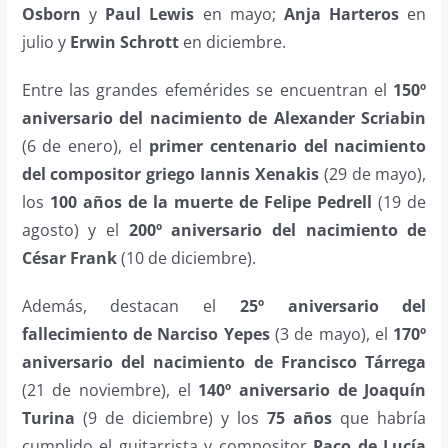
Osborn
y
Paul Lewis
en mayo;
Anja Harteros
en
julio y
Erwin Schrott
en diciembre.
Entre las grandes efemérides se encuentran el
150º
aniversario del nacimiento de Alexander Scriabin
(6 de enero), el
primer centenario del nacimiento
del compositor griego Iannis Xenakis
(29 de mayo),
los
100 años de la muerte de Felipe Pedrell
(19 de
agosto) y el
200º aniversario del nacimiento de
César Frank
(10 de diciembre).
Además, destacan el
25º aniversario del
fallecimiento de Narciso Yepes
(3 de mayo), el
170º
aniversario del nacimiento de Francisco Tárrega
(21 de noviembre), el
140º aniversario de Joaquín
Turina
(9 de diciembre) y los
75 años
que habría
cumplido el guitarrista y compositor
Paco de Lucía