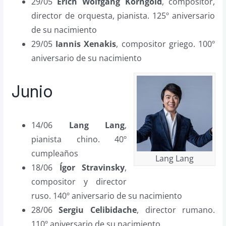
29/05
Erich Wolfgang Korngold
, compositor,
director de orquesta, pianista. 125º aniversario
de su nacimiento
29/05
Iannis Xenakis
, compositor griego. 100º
aniversario de su nacimiento
Junio
14/06
Lang Lang
,
pianista chino. 40º
cumpleaños
Lang Lang
18/06
Ígor Stravinsky
,
compositor y director
ruso. 140º aniversario de su nacimiento
28/06
Sergiu Celibidache
, director rumano.
110º aniversario de su nacimiento