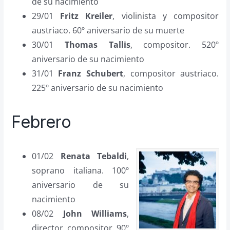
de su nacimiento
29/01
Fritz Kreiler
, violinista y compositor
austriaco. 60º aniversario de su muerte
30/01
Thomas Tallis
, compositor. 520º
aniversario de su nacimiento
31/01
Franz Schubert
, compositor austriaco.
225º aniversario de su nacimiento
Febrero
01/02
Renata Tebaldi
,
soprano italiana. 100º
aniversario de su
nacimiento
08/02
John Williams
,
director, compositor. 90º