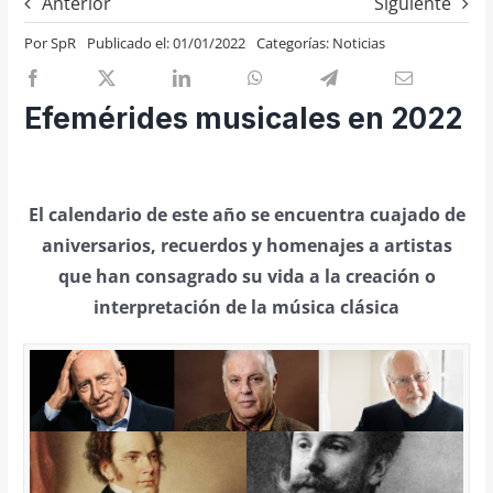
Anterior
Siguiente
Previos de ópera
Por
SpR
Publicado el: 01/01/2022
Categorías:
Noticias
Entrevistas
Recomendación
Efemérides musicales en 2022
Cosas de Beckmesser
Nosotros y privacidad
El calendario de este año se encuentra cuajado de
Buscar:
aniversarios, recuerdos y homenajes a artistas
que han consagrado su vida a la creación o
interpretación de la música clásica