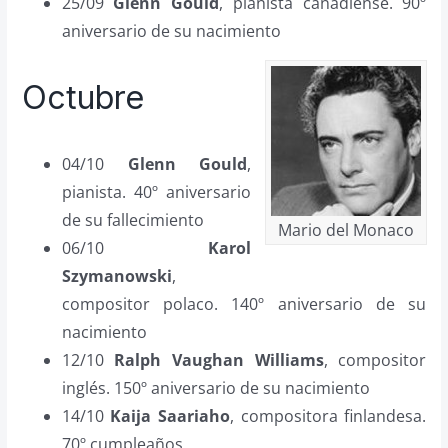
25/09
Glenn Gould
, pianista canadiense. 90º
aniversario de su nacimiento
Octubre
04/10
Glenn Gould
,
pianista. 40º aniversario
de su fallecimiento
Mario del Monaco
06/10
Karol
Szymanowski
,
compositor polaco. 140º aniversario de su
nacimiento
12/10
Ralph Vaughan Williams
, compositor
inglés. 150º aniversario de su nacimiento
14/10
Kaija Saariaho
, compositora finlandesa.
70º cumpleaños