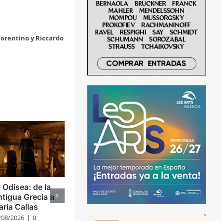
iorentino y Riccardo
 Odisea: de la
tigua Grecia a
ria Callas
/08/2026
|
0