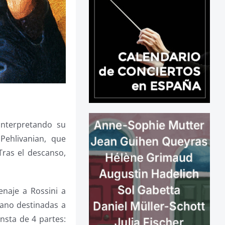
nterpretando su
ehlivanian, que
Tras el descanso,
naje a Rossini a
iano destinadas a
nsta de 4 partes: