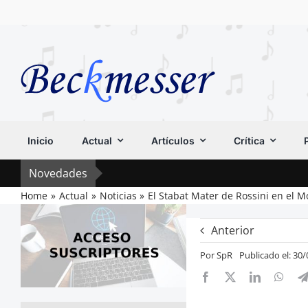
Saltar
al
contenido
Inicio
Actual
Artículos
Crítica
Novedades
Home
Actual
Noticias
El Stabat Mater de Rossini en el 
Anterior
Por
SpR
Publicado el: 30