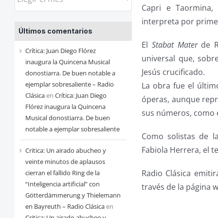
las
Capri e Taormina, 
entradas
interpreta por prime
Últimos comentarios
de
El
Stabat Mater
de Ro
cada
Crítica: Juan Diego Flórez
universal que, sobre
mes
inaugura la Quincena Musical
Jesús crucificado.
donostiarra. De buen notable a
ejemplar sobresaliente – Radio
La obra fue el últim
Clásica
en
Crítica: Juan Diego
óperas, aunque repre
Flórez inaugura la Quincena
sus números, como e
Musical donostiarra. De buen
notable a ejemplar sobresaliente
Como solistas de l
Fabiola Herrera, el t
Critica: Un airado abucheo y
veinte minutos de aplausos
Radio Clásica emitir
cierran el fallido Ring de la
“Inteligencia artificial” con
través de la página 
Götterdämmerung y Thielemann
en Bayreuth – Radio Clásica
en
Critica: Un airado abucheo y