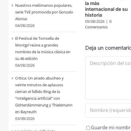
la más
Nuestros melómanos populares,
internacional de su
serie TVE promovida por Gonzalo
historia
Alonso
05/08/2026
|
0
04/08/2026
Comentarios
El Festival de Torroella de
Montgrí reúne a grandes
Deja un comentari
nombres de la música clásica en
su 46 edición
Comentario
04/08/2026
Critica: Un airado abucheo y
veinte minutos de aplausos
cierran el fallido Ring de la
“Inteligencia artificial” con
Götterdämmerung y Thielemann
en Bayreuth
03/08/2026
Guarde mi nombre,