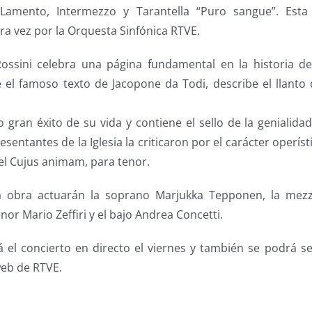
Lamento, Intermezzo y Tarantella “Puro sangue”. Esta
ra vez por la Orquesta Sinfónica RTVE.
ssini celebra una página fundamental en la historia de
 el famoso texto de Jacopone da Todi, describe el llanto 
o gran éxito de su vida y contiene el sello de la genialid
sentantes de la Iglesia la criticaron por el carácter operí
l Cujus animam, para tenor.
a obra actuarán la soprano Marjukka Tepponen, la me
enor Mario Zeffiri y el bajo Andrea Concetti.
á el concierto en directo el viernes y también se podrá se
web de RTVE.