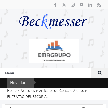
Saltar
al
contenido
Menú
Inicio
Novedades
El F
Actual
Home
Artículos
Artículos de Gonzalo Alonso
EL TEATRO DEL ESCORIAL
Artículos
Crítica