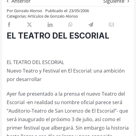
Anterior
Siguiente
Previos de ópera
Por
Gonzalo Alonso
Publicado el: 23/05/2006
Categorías:
Artículos de Gonzalo Alonso
Entrevistas
Recomendación
EL TEATRO DEL ESCORIAL
Cosas de Beckmesser
Nosotros y privacidad
Buscar:
EL TEATRO DEL ESCORIAL
Nuevo Teatro y Festival en El Escorial: una ambición
por desarrollar
Ayer fue presentado a la prensa el nuevo Teatro del
Escorial -en realidad su nombre oficial parece será
“Auditorio-Teatro de San Lorenzo de El Escorial”- que
será inaugurado el próximo 3 de julio, así como el
primer festival que albergará. Sin embargo la historia