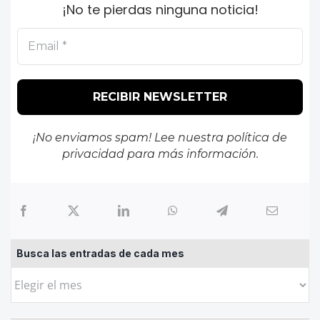
¡No te pierdas ninguna noticia!
¡No enviamos spam! Lee nuestra
política de
privacidad
para más información.
Busca las entradas de cada mes
Busca
las
entradas