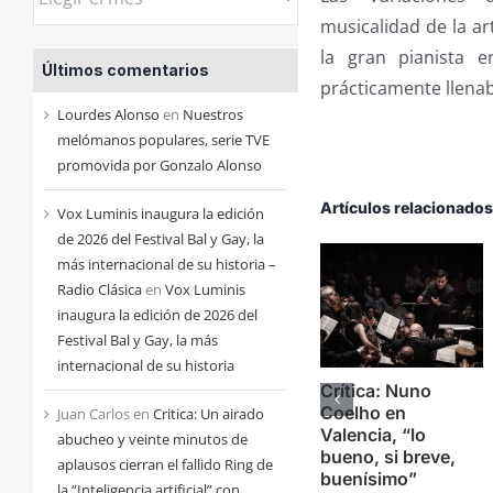
las
musicalidad de la a
entradas
la gran pianista 
Últimos comentarios
de
prácticamente llenab
cada
Lourdes Alonso
en
Nuestros
mes
melómanos populares, serie TVE
promovida por Gonzalo Alonso
Artículos relacionado
Vox Luminis inaugura la edición
de 2026 del Festival Bal y Gay, la
más internacional de su historia –
Radio Clásica
en
Vox Luminis
inaugura la edición de 2026 del
Festival Bal y Gay, la más
internacional de su historia
Crítica: Nuno
Coelho en
Juan Carlos
en
Critica: Un airado
Valencia, “lo
abucheo y veinte minutos de
bueno, si breve,
aplausos cierran el fallido Ring de
buenísimo”
la “Inteligencia artificial” con