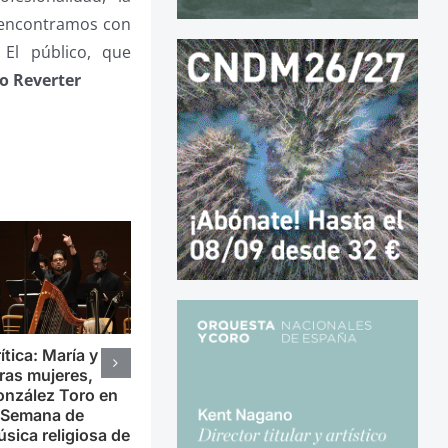
reencontramos con
El público, que
o Reverter
ítica: María y
ras mujeres,
nzález Toro en
 Semana de
sica religiosa de