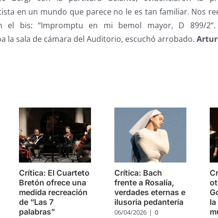
rtista en un mundo que parece no le es tan familiar. Nos 
en el bis: “Impromptu en mi bemol mayor, D 899/2“. 
a la sala de cámara del Auditorio, escuchó arrobado.
Artur
s
Crítica: El Cuarteto
Crítica: Bach
Cr
Bretón ofrece una
frente a Rosalía,
ot
medida recreación
verdades eternas e
Go
de “Las 7
ilusoria pedantería
la
palabras”
mú
06/04/2026
|
0