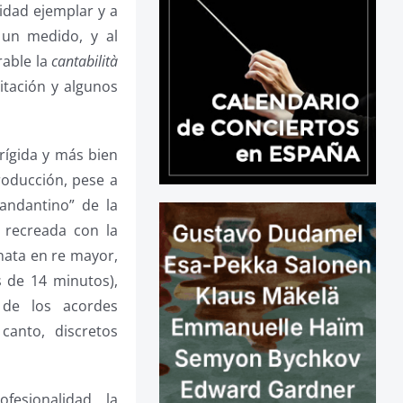
idad ejemplar y a
 un medido, y al
rable la
cantabilità
itación y algunos
 rígida y más bien
roducción, pese a
andantino” de la
 recreada con la
onata en re mayor,
 de 14 minutos),
 de los acordes
canto, discretos
fesionalidad, la