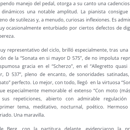
upendo manejo del pedal, otorga a su canto una cadencios
 dinámicos una notable amplitud. La pianista consigue
leno de sutilezas y, a menudo, curiosas inflexiones. Es admi
uy ocasionalmente enturbiado por ciertos defectos de dig
pereza.
uy representativo del ciclo, brilló especialmente, tras una
ción de la “Sonata en si mayor D 575”, de no impoluta rep
pumosa gracia en el “Scherzo”, en el “Allegretto quasi 
or, D 537”, pleno de encanto, de sonoridades satinadas,
bato” perfecto. Lo mejor, con todo, llegó en la virtuosa “S
 Fue especialmente memorable el extenso “Con moto (más
sus repeticiones, abierto con admirable regulación
 primer tema, meditativo, nocturnal, poético. Hermoso 
riado. Una maravilla.
de Berg, con la partitura delante, evidenciaron la pro