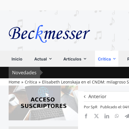
Saltar
al
contenido
Inicio
Actual
Artículos
Crítica
Novedades
Home
Crítica
Elisabeth Leonskaja en el CNDM: milagroso 
Anterior
Por
SpR
Publicado el: 04