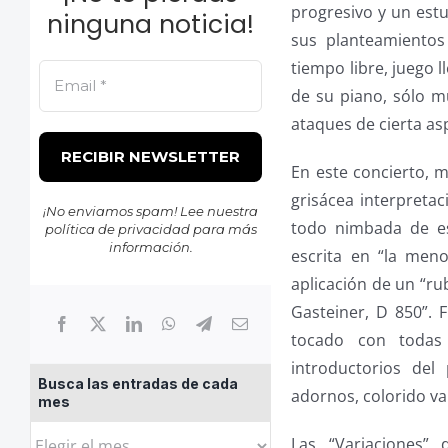
progresivo y un est
ninguna noticia!
sus planteamientos
tiempo libre, juego l
de su piano, sólo m
ataques de cierta as
En este concierto, m
grisácea interpreta
¡No enviamos spam! Lee nuestra
todo nimbada de es
política de privacidad
para más
información.
escrita en “la men
aplicación de un “ru
Gasteiner, D 850”.
tocado con todas 
introductorios del
Busca las entradas de cada
adornos, colorido va
mes
Busca
Las “Variaciones” 