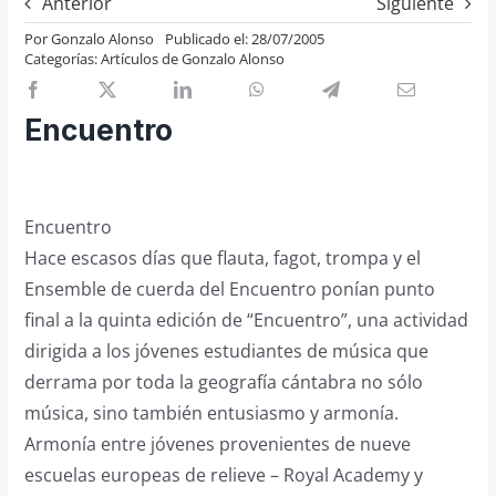
Anterior
Siguiente
Previos de ópera
Por
Gonzalo Alonso
Publicado el: 28/07/2005
Categorías:
Artículos de Gonzalo Alonso
Entrevistas
Recomendación
Encuentro
Cosas de Beckmesser
Nosotros y privacidad
Buscar:
Encuentro
Hace escasos días que flauta, fagot, trompa y el
Ensemble de cuerda del Encuentro ponían punto
final a la quinta edición de “Encuentro”, una actividad
dirigida a los jóvenes estudiantes de música que
derrama por toda la geografía cántabra no sólo
música, sino también entusiasmo y armonía.
Armonía entre jóvenes provenientes de nueve
escuelas europeas de relieve – Royal Academy y