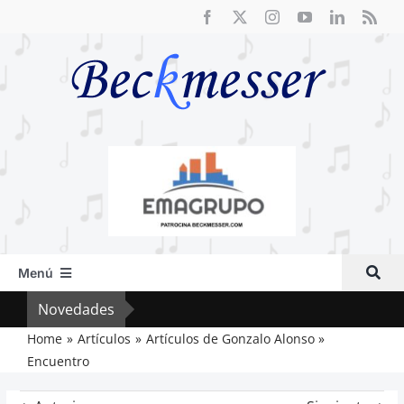
Saltar
al
contenido
Menú
Inicio
Novedades
Vox 
Actual
Home
Artículos
Artículos de Gonzalo Alonso
Encuentro
Artículos
Crítica