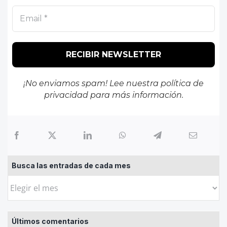
¡No enviamos spam! Lee nuestra
política de
privacidad
para más información.
Busca las entradas de cada mes
Busca
las
entradas
Últimos comentarios
de