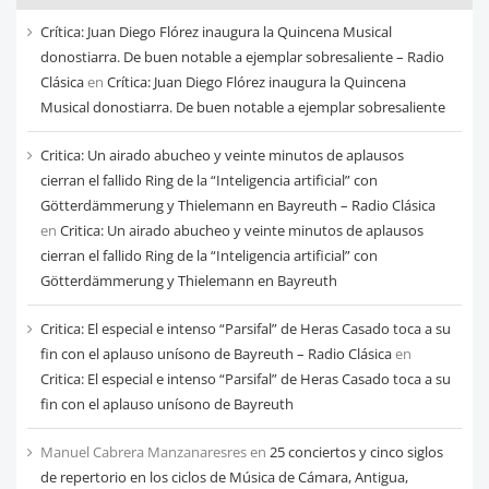
cada
Crítica: Juan Diego Flórez inaugura la Quincena Musical
mes
donostiarra. De buen notable a ejemplar sobresaliente – Radio
Clásica
en
Crítica: Juan Diego Flórez inaugura la Quincena
Musical donostiarra. De buen notable a ejemplar sobresaliente
Critica: Un airado abucheo y veinte minutos de aplausos
cierran el fallido Ring de la “Inteligencia artificial” con
Götterdämmerung y Thielemann en Bayreuth – Radio Clásica
en
Critica: Un airado abucheo y veinte minutos de aplausos
cierran el fallido Ring de la “Inteligencia artificial” con
Götterdämmerung y Thielemann en Bayreuth
Critica: El especial e intenso “Parsifal” de Heras Casado toca a su
fin con el aplauso unísono de Bayreuth – Radio Clásica
en
Critica: El especial e intenso “Parsifal” de Heras Casado toca a su
fin con el aplauso unísono de Bayreuth
Manuel Cabrera Manzanaresres
en
25 conciertos y cinco siglos
de repertorio en los ciclos de Música de Cámara, Antigua,