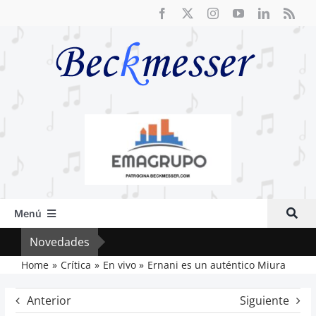
Saltar
al
contenido
Menú
Inicio
Novedades
Crít
Actual
Home
Crítica
En vivo
Ernani es un auténtico Miura
Artículos
Anterior
Siguiente
Crítica