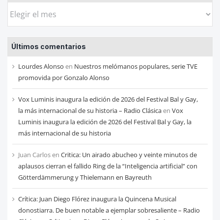
Busca
las
entradas
Últimos comentarios
de
cada
Lourdes Alonso
en
Nuestros melómanos populares, serie TVE
mes
promovida por Gonzalo Alonso
Vox Luminis inaugura la edición de 2026 del Festival Bal y Gay,
la más internacional de su historia – Radio Clásica
en
Vox
Luminis inaugura la edición de 2026 del Festival Bal y Gay, la
más internacional de su historia
Juan Carlos
en
Critica: Un airado abucheo y veinte minutos de
aplausos cierran el fallido Ring de la “Inteligencia artificial” con
Götterdämmerung y Thielemann en Bayreuth
Crítica: Juan Diego Flórez inaugura la Quincena Musical
donostiarra. De buen notable a ejemplar sobresaliente – Radio