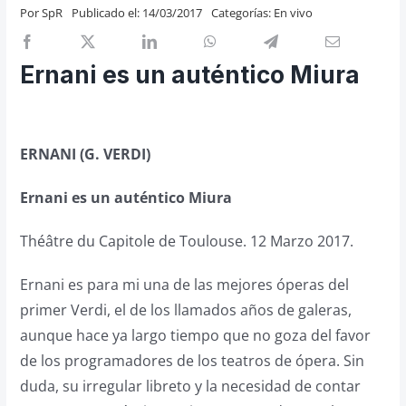
Por
SpR
Publicado el: 14/03/2017
Categorías:
En vivo
Previos de ópera
Entrevistas
Ernani es un auténtico Miura
Recomendación
Cosas de Beckmesser
Nosotros y privacidad
ERNANI (G. VERDI)
Buscar:
Ernani es un auténtico Miura
Théâtre du Capitole de Toulouse. 12 Marzo 2017.
Ernani es para mi una de las mejores óperas del
primer Verdi, el de los llamados años de galeras,
aunque hace ya largo tiempo que no goza del favor
de los programadores de los teatros de ópera. Sin
duda, su irregular libreto y la necesidad de contar