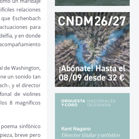
a como un maridaje
íciles relaciones
ra que Eschenbach
 actuaciones para
delfia, y en donde
acompañamiento
al de Washington,
iene un sonido tan
h-, y el director
fonal de violines
los 8 magníficos
n poema sinfónico
pieza, breve pero