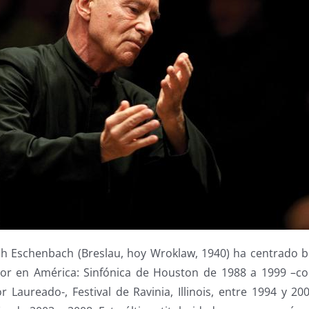
h Eschenbach (Breslau, hoy Wroklaw, 1940) ha centrado 
tor en América: Sinfónica de Houston de 1988 a 1999 –
r Laureado-, Festival de Ravinia, Illinois, entre 1994 y 2