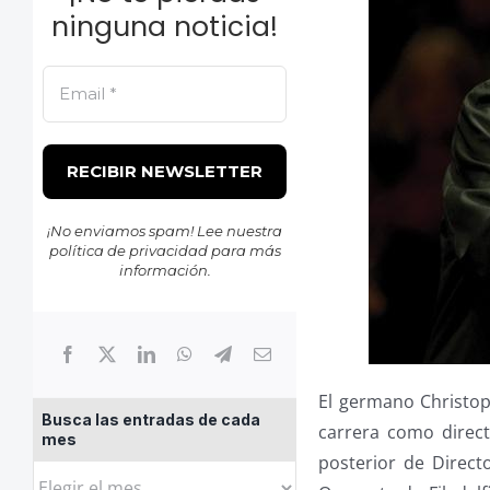
ninguna noticia!
¡No enviamos spam! Lee nuestra
política de privacidad
para más
información.
El germano Christop
Busca las entradas de cada
carrera como direc
mes
posterior de Directo
Busca