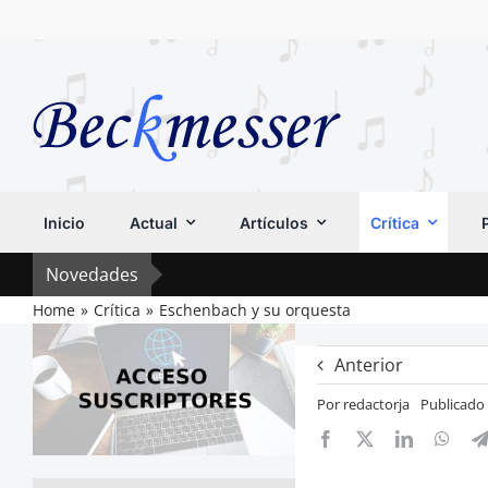
Saltar
al
contenido
Inicio
Actual
Artículos
Crítica
Novedades
Home
Crítica
Eschenbach y su orquesta
Anterior
Por
redactorja
Publicado 