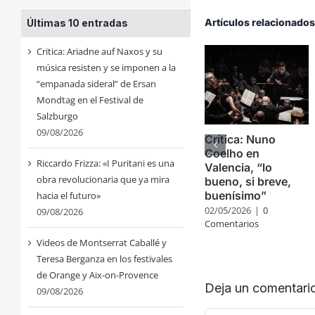
Artículos relacionado
Últimas 10 entradas
Critica: Ariadne auf Naxos y su
música resisten y se imponen a la
“empanada sideral” de Ersan
Mondtag en el Festival de
Salzburgo
09/08/2026
Crítica: Nuno
Coelho en
Riccardo Frizza: «I Puritani es una
Valencia, “lo
obra revolucionaria que ya mira
bueno, si breve,
buenísimo”
hacia el futuro»
02/05/2026
|
0
09/08/2026
Comentarios
Videos de Montserrat Caballé y
Teresa Berganza en los festivales
de Orange y Aix-on-Provence
Deja un comentari
09/08/2026