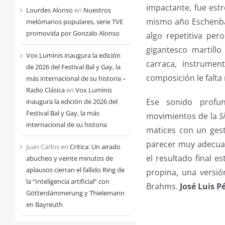
impactante, fue estr
Lourdes Alonso
en
Nuestros
mismo año Eschenbac
melómanos populares, serie TVE
promovida por Gonzalo Alonso
algo repetitiva per
gigantesco martill
Vox Luminis inaugura la edición
carraca, instrumen
de 2026 del Festival Bal y Gay, la
composición le falta 
más internacional de su historia –
Radio Clásica
en
Vox Luminis
Ese sonido profu
inaugura la edición de 2026 del
Festival Bal y Gay, la más
movimientos de la
S
internacional de su historia
matices con un gest
parecer muy adecuad
Juan Carlos
en
Critica: Un airado
el resultado final e
abucheo y veinte minutos de
aplausos cierran el fallido Ring de
propina, una versió
la “Inteligencia artificial” con
Brahms.
José Luis P
Götterdämmerung y Thielemann
en Bayreuth