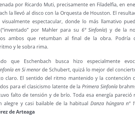
enada por Ricardo Muti, precisamente en Filadelfia, en ene
h la llevó al disco con la Orquesta de Houston. El result
o visualmente espectacular, donde lo más llamativo pue
o (“inventado” por Mahler para su
6ª Sinfonía
) y de la 
tos ambos que retumban al final de la obra. Podría 
ritmo y le sobra rima.
ndo que Eschenbach busca hizo especialmente evoc
infonía en Si menor
de Schubert, quizá lo mejor del conciert
o claro. El sentido del ritmo mantenido y la contención 
os para el clasicismo latente de la
Primera Sinfonía
brahms
stuvo falto de tensión y de brío. Toda esa energía pareció
n alegre y casi bailable de la habitual
Danza húngara nº 1
érez de Arteaga