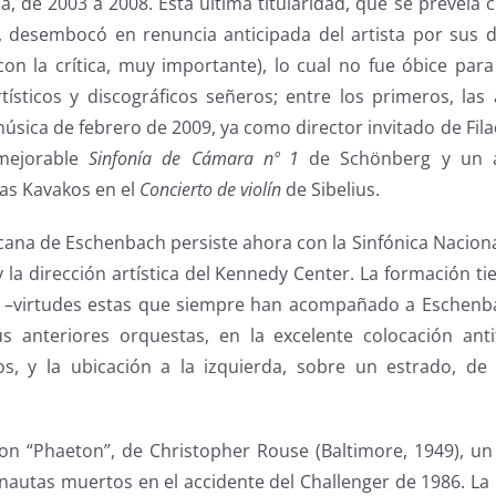
ia, de 2003 a 2008. Esta última titularidad, que se preveí
, desembocó en renuncia anticipada del artista por sus dif
con la crítica, muy importante), lo cual no fue óbice pa
tísticos y discográficos señeros; entre los primeros, las
música de febrero de 2009, ya como director invitado de Fila
mejorable
Sinfonía de Cámara nº 1
de Schönberg y un 
as Kavakos en el
Concierto de violín
de Sibelius.
cana de Eschenbach persiste ahora con la Sinfónica Nacion
 y la dirección artística del Kennedy Center. La formación t
–virtudes estas que siempre han acompañado a Eschenbac
s anteriores orquestas, en la excelente colocación anti
s, y la ubicación a la izquierda, sobre un estrado, de 
con “Phaeton”, de Christopher Rouse (Baltimore, 1949), u
nautas muertos en el accidente del Challenger de 1986. La 