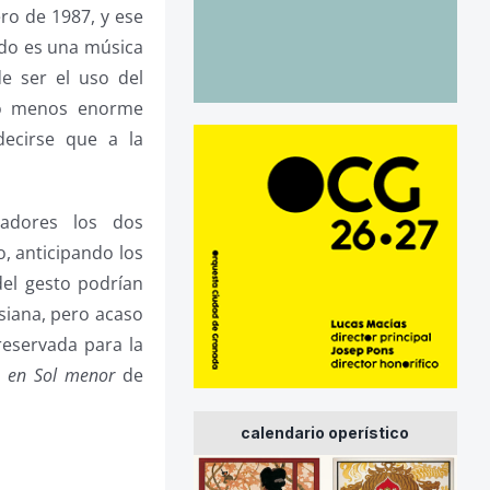
ro de 1987, y ese
ado es una música
de ser el uso del
no menos enorme
decirse que a la
adores los dos
o, anticipando los
del gesto podrían
iana, pero acaso
 reservada para la
 en Sol menor
de
calendario operístico