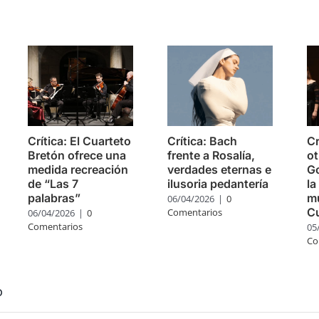
s
Crítica: El Cuarteto
Crítica: Bach
Cr
Bretón ofrece una
frente a Rosalía,
ot
medida recreación
verdades eternas e
Go
de “Las 7
ilusoria pedantería
la
palabras”
mú
06/04/2026
|
0
C
Comentarios
06/04/2026
|
0
Comentarios
05
Co
o