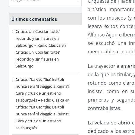
Orquesta de Filadelf
las
artístico importante
entradas
con los músicos (y 
Últimos comentarios
de
legara éxitos concer
cada
Crítica: Un ‘Così fan tutte’
Alfonso Aijon e Iber
mes
redondo y sin fisuras en
se escuchó una in
Salzburgo – Radio Clásica
en
memorable a Leonid
Crítica: Un ‘Così fan tutte’
redondo y sin fisuras en
La trayectoria ameri
Salzburgo
de la que es titular,
Crítica: ¡“La Ceci”(lia) Bartoli
rotundo como claro 
nunca será ‘Il viaggio a Reims’!
insiste, como en su
Cara y cruz de un estreno
primeros y segundo
salzburgués – Radio Clásica
en
Crítica: ¡“La Ceci”(lia) Bartoli
contrabajistas.
nunca será ‘Il viaggio a Reims’!
Cara y cruz de un estreno
La velada se abrió 
salzburgués
dedicado a los astro