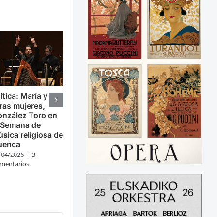
ítica: María y
ras mujeres,
nzález Toro en
 Semana de
sica religiosa de
uenca
/04/2026
|
3
mentarios