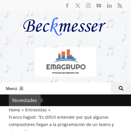
Saltar
al
contenido
Menú
Inicio
Novedades
Crít
Actual
Home
Entrevistas
Franco Fagioli: “Es difícil entender por qué algunos
Artículos
compositores llegan a la programación de un teatro y
Crítica