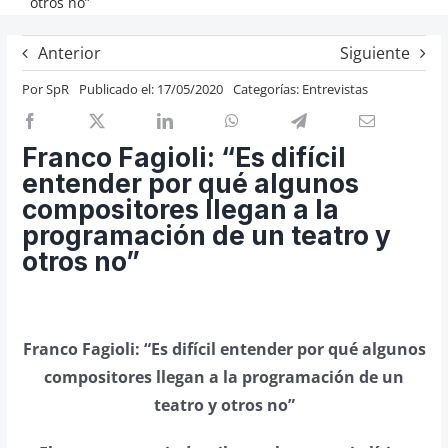
otros no”
Previos de ópera
Anterior
Siguiente
Entrevistas
Por
SpR
Publicado el: 17/05/2020
Categorías:
Entrevistas
Recomendación
Cosas de Beckmesser
Franco Fagioli: “Es difícil
Nosotros y privacidad
entender por qué algunos
Buscar:
compositores llegan a la
programación de un teatro y
otros no”
Franco Fagioli: “Es difícil entender por qué algunos
compositores llegan a la programación de un
teatro y otros no”