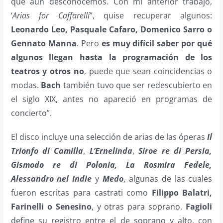
que aún desconocemos. Con mi anterior trabajo,
‘
Arias for Caffarelli
”, quise recuperar algunos:
Leonardo Leo, Pasquale Cafaro, Domenico Sarro o
Gennato Manna
. Pero
es muy difícil saber por qué
algunos llegan hasta la programación de los
teatros y otros no
, puede que sean coincidencias o
modas.
Bach
también tuvo que ser redescubierto en
el siglo XIX, antes no apareció en programas de
concierto”.
El disco incluye una selección de arias de las óperas
Il
Trionfo di Camilla
,
L’Ernelinda
,
Siroe re di Persia,
Gismodo re di Polonia, La Rosmira Fedele,
Alessandro nel Indie
y
Medo
, algunas de las cuales
fueron escritas para castrati como
Filippo Balatri,
Farinelli o Senesino
, y otras para soprano.
Fagioli
define su registro entre el de soprano y alto, con