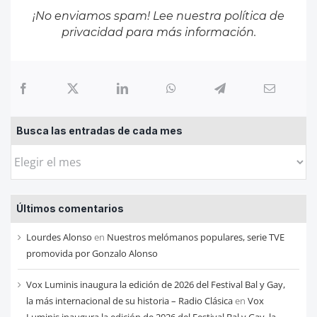
¡No enviamos spam! Lee nuestra
política de
privacidad
para más información.
Busca las entradas de cada mes
Busca
las
entradas
Últimos comentarios
de
cada
Lourdes Alonso
en
Nuestros melómanos populares, serie TVE
mes
promovida por Gonzalo Alonso
Vox Luminis inaugura la edición de 2026 del Festival Bal y Gay,
la más internacional de su historia – Radio Clásica
en
Vox