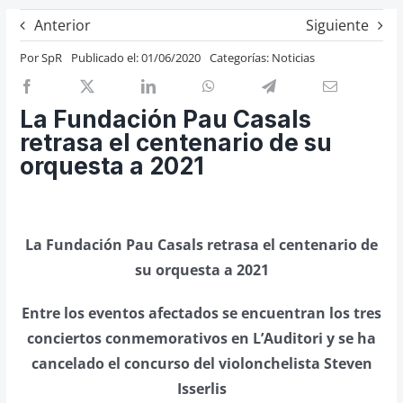
Previos de ópera
Anterior
Siguiente
Entrevistas
Por
SpR
Publicado el: 01/06/2020
Categorías:
Noticias
Recomendación
Cosas de Beckmesser
La Fundación Pau Casals
retrasa el centenario de su
Nosotros y privacidad
orquesta a 2021
Buscar:
La Fundación Pau Casals retrasa el centenario de
su orquesta a 2021
Entre los eventos afectados se encuentran los tres
conciertos conmemorativos en L’Auditori y se ha
cancelado el concurso del violonchelista Steven
Isserlis