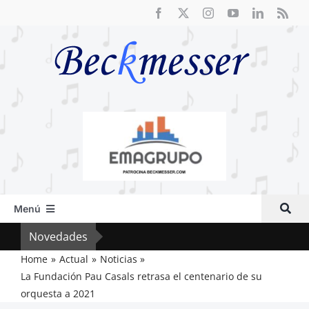
Saltar
al
contenido
Menú
Inicio
Novedades
Crít
Actual
Home
Actual
Noticias
La Fundación Pau Casals retrasa el centenario de su
Artículos
orquesta a 2021
Crítica