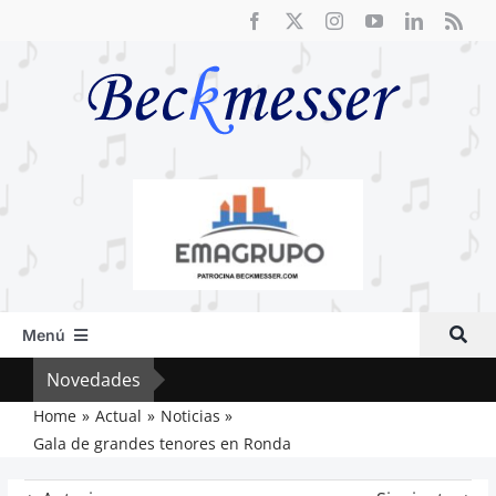
Saltar
al
contenido
Menú
Inicio
Novedades
El F
Actual
Home
Actual
Noticias
Gala de grandes tenores en Ronda
Artículos
Crítica