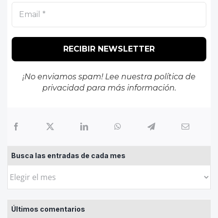
¡No enviamos spam! Lee nuestra
política de
privacidad
para más información.
Busca las entradas de cada mes
Busca
las
entradas
Últimos comentarios
de