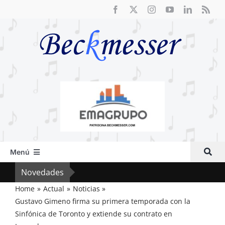
Saltar
al
contenido
Menú
Inicio
Novedades
Crít
Actual
Home
Actual
Noticias
Gustavo Gimeno firma su primera temporada con la
Artículos
Sinfónica de Toronto y extiende su contrato en
Crítica