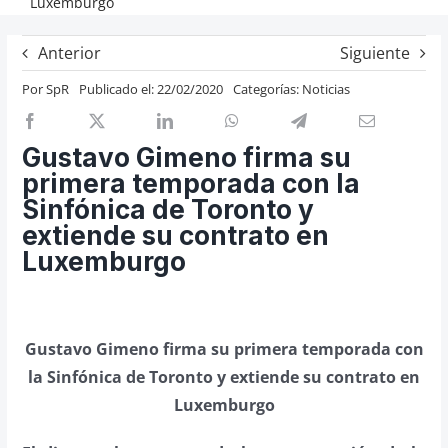
Luxemburgo
Previos de ópera
Anterior
Siguiente
Entrevistas
Por
SpR
Publicado el: 22/02/2020
Categorías:
Noticias
Recomendación
Cosas de Beckmesser
Gustavo Gimeno firma su
Nosotros y privacidad
primera temporada con la
Buscar:
Sinfónica de Toronto y
extiende su contrato en
Luxemburgo
Gustavo Gimeno firma su primera temporada con
la Sinfónica de Toronto y extiende su contrato en
Luxemburgo