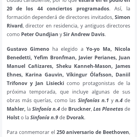
20 de los 44 conciertos programados
. Así, la
formación dependerá de directores invitados,
Simon
Rivard
, director en residencia, y antiguos directores
como
Peter Oundjian
y
Sir Andrew Davis
.
Gustavo Gimeno
ha elegido a
Yo-yo Ma, Nicola
Benedetti, Yefim Bronfman, Javier Perianes, Juan
Manuel Cañizares, Sheku Kanneh-Mason, James
Ehnes, Karina Gauvin, Víkingur Ólafsson, Daniil
Trifonov y Jan Lisiecki
como protagonistas de la
próxima temporada, que incluye algunas de sus
obras más querías, como las
Sinfonías n.1
y
n.4
de
Mahler,
la
Sinfonía n.4
de
Bruckner
,
Los Planetas
de
Holst
o la
Sinfonía n.9
de
Dvorak
.
Para conmemorar el
250 aniversario de Beethoven
,