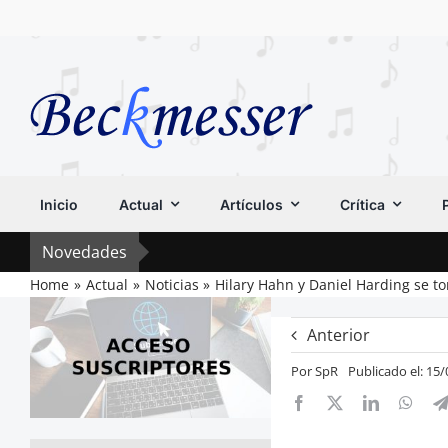
Saltar
al
contenido
Inicio
Actual
Artículos
Crítica
Novedades
Home
Actual
Noticias
Hilary Hahn y Daniel Harding se t
Anterior
Por
SpR
Publicado el: 15