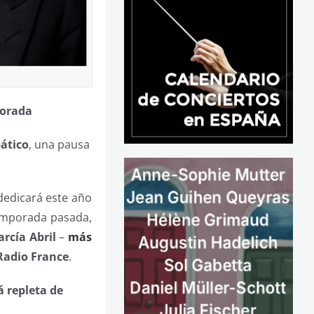
porada
ático
, una pausa
edicará este año
temporada pasada,
rcía Abril
–
más
Radio France
.
á repleta de