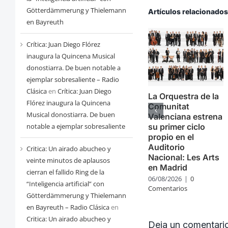
Götterdämmerung y Thielemann
Artículos relacionado
en Bayreuth
Crítica: Juan Diego Flórez
inaugura la Quincena Musical
donostiarra. De buen notable a
ejemplar sobresaliente – Radio
Clásica
en
Crítica: Juan Diego
La Orquestra de la
Flórez inaugura la Quincena
Comunitat
Musical donostiarra. De buen
Valenciana estrena
notable a ejemplar sobresaliente
su primer ciclo
propio en el
Auditorio
Critica: Un airado abucheo y
Nacional: Les Arts
veinte minutos de aplausos
en Madrid
cierran el fallido Ring de la
06/08/2026
|
0
“Inteligencia artificial” con
Comentarios
Götterdämmerung y Thielemann
en Bayreuth – Radio Clásica
en
Critica: Un airado abucheo y
Deja un comentari