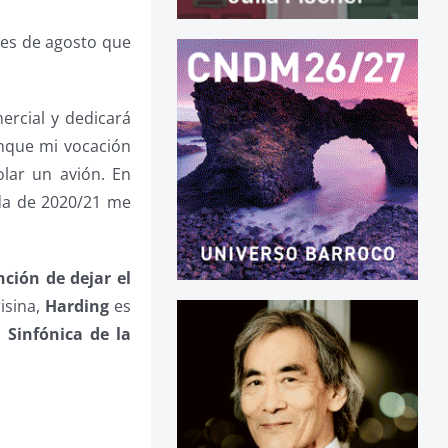
les de agosto que
ercial y dedicará
unque mi vocación
olar un avión. En
ada de 2020/21 me
nción de dejar el
isina,
Harding
es
a
Sinfónica de la