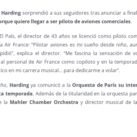
 Harding
sorprendió a sus seguidores tras anunciar a fina
orque quiere llegar a ser piloto de aviones comerciales
.
 País, el director de 43 años se licenció como piloto com
ra Air France: “Pilotar aviones es mi sueño desde niño, a
idió”, explica el director. “Me fascina la sensación de v
al personal de Air France como copiloto y en la tempor
ico en mi carrera musical… para dedicarme a volar”.
año,
Harding
ya comunicó a la
Orquesta de París
su inte
sta temporada
. Además de la titularidad en la orquesta par
e la
Mahler Chamber Orchestra
y director musical de l