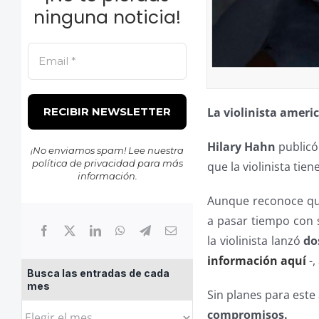
ninguna noticia!
La violinista ameri
Hilary Hahn
publicó
¡No enviamos spam! Lee nuestra
política de privacidad
para más
que la violinista ti
información.
Aunque reconoce qu
a pasar tiempo con s
la violinista lanzó
do
información aquí
-,
Busca las entradas de cada
mes
Sin planes para este
Busca
compromisos.