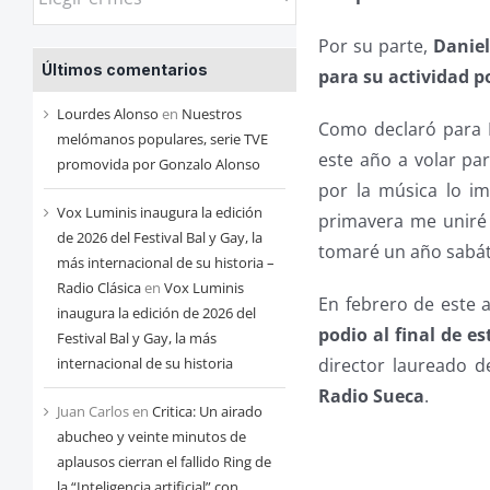
las
entradas
Por su parte,
Daniel
Últimos comentarios
de
para su actividad p
cada
Lourdes Alonso
en
Nuestros
Como declaró para El
mes
melómanos populares, serie TVE
este año a volar pa
promovida por Gonzalo Alonso
por la música lo imp
Vox Luminis inaugura la edición
primavera me uniré 
de 2026 del Festival Bal y Gay, la
tomaré un año sabát
más internacional de su historia –
Radio Clásica
en
Vox Luminis
En febrero de este 
inaugura la edición de 2026 del
podio al final de e
Festival Bal y Gay, la más
internacional de su historia
director laureado d
Radio Sueca
.
Juan Carlos
en
Critica: Un airado
abucheo y veinte minutos de
aplausos cierran el fallido Ring de
la “Inteligencia artificial” con