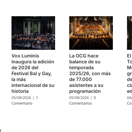
s
Vox Luminis
La OCG hace
El
inaugura la edición
balance de su
To
de 2026 del
temporada
Mo
Festival Bal y Gay,
2025/26, con más
g
la más
de 77.000
de
internacional de su
asistentes a su
cl
historia
programación
ed
05/08/2026
|
1
05/08/2026
|
0
04
Comentario
Comentarios
Co
o