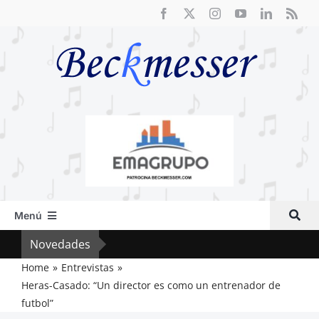
Saltar
al
contenido
Menú
Inicio
Novedades
El F
Actual
Home
Entrevistas
Heras-Casado: “Un director es como un entrenador de
Artículos
futbol”
Crítica