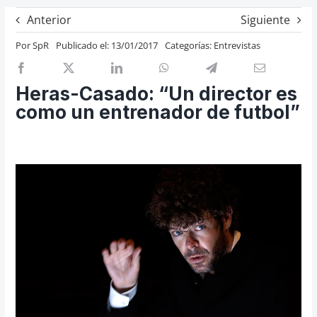
Previos de ópera
Anterior
Siguiente
Entrevistas
Por
SpR
Publicado el: 13/01/2017
Categorías:
Entrevistas
Recomendación
Cosas de Beckmesser
Heras-Casado: “Un director es
como un entrenador de futbol”
Nosotros y privacidad
Buscar: