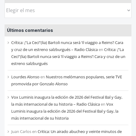
Busca
las
entradas
Últimos comentarios
de
cada
Crítica: ¡“La Ceci”(lia) Bartoli nunca será ‘Il viaggio a Reims’! Cara
mes
y cruz de un estreno salzburgués – Radio Clásica
en
Crítica: ¡“La
Ceci”(lia) Bartoli nunca será ‘Il viaggio a Reims’! Cara y cruz de un
estreno salzburgués
Lourdes Alonso
en
Nuestros melómanos populares, serie TVE
promovida por Gonzalo Alonso
Vox Luminis inaugura la edición de 2026 del Festival Bal y Gay,
la más internacional de su historia – Radio Clásica
en
Vox
Luminis inaugura la edición de 2026 del Festival Bal y Gay, la
más internacional de su historia
Juan Carlos
en
Critica: Un airado abucheo y veinte minutos de