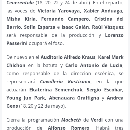
Cenerentola
(18, 20, 22 y 24 de abril). En el reparto,
las voces de
Victoria Yarovaya, Xabier Anduaga,
Misha Kiria, Fernando Campero, Cristina del
Barrio, Sofía Esparza
e
Isaac Galán
.
Raúl Vázquez
será responsable de la producción y
Lorenzo
Passerini
ocupará el foso.
De nuevo en el
Auditorio Alfredo Kraus
,
Karel Mark
Chichon
en la batuta y
Carlo Antonio de Lucia
,
como responsable de la dirección escénica, se
representará
Cavalleria Rusticana
, en la que
actuarán
Ekaterina Semenchuk, Sergio Escobar,
Young Jun Park, Abenauara Graffigna
y
Andrea
Gens
(18, 20 y 22 de mayo).
Cierra la programación
Macbeth
de
Verdi
con una
producción de
Alfonso Romero
. Habrá tres