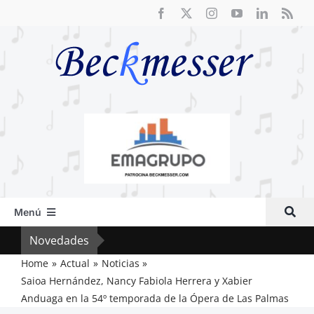
Saltar
al
contenido
Menú
Inicio
Novedades
Crít
Actual
Home
Actual
Noticias
Saioa Hernández, Nancy Fabiola Herrera y Xabier
Artículos
Anduaga en la 54º temporada de la Ópera de Las Palmas
Crítica