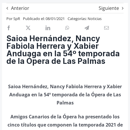
Previos de ópera
Anterior
Siguiente
Entrevistas
Por
SpR
Publicado el: 08/01/2021
Categorías:
Noticias
Recomendación
Cosas de Beckmesser
Saioa Hernández, Nancy
Fabiola Herrera y Xabier
Nosotros y privacidad
Anduaga en la 54º temporada
Buscar:
de la Ópera de Las Palmas
Saioa Hernández, Nancy Fabiola Herrera y Xabier
Anduaga en la 54º temporada de la Ópera de Las
Palmas
Amigos Canarios de la Ópera ha presentado los
cinco títulos que componen la temporada 2021 de