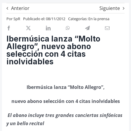
Previos de ópera
Anterior
Siguiente
Entrevistas
Por
SpR
Publicado el: 08/11/2012
Categorías:
En la prensa
Recomendación
Cosas de Beckmesser
Ibermúsica lanza “Molto
Allegro”, nuevo abono
Nosotros y privacidad
selección con 4 citas
Buscar:
inolvidables
Ibermúsica lanza “Molto Allegro”,
nuevo abono selección con 4 citas inolvidables
El abono incluye tres grandes conciertos sinfónicos
y un bello recital