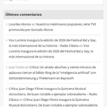
las
entradas
Últimos comentarios
de
cada
Lourdes Alonso
en
Nuestros melómanos populares, serie TVE
mes
promovida por Gonzalo Alonso
Vox Luminis inaugura la edición de 2026 del Festival Bal y Gay,
la más internacional de su historia – Radio Clásica
en
Vox
Luminis inaugura la edición de 2026 del Festival Bal y Gay, la
más internacional de su historia
Juan Carlos
en
Critica: Un airado abucheo y veinte minutos de
aplausos cierran el fallido Ring de la “Inteligencia artificial” con
Götterdämmerung y Thielemann en Bayreuth
Crítica: Juan Diego Flórez inaugura la Quincena Musical
donostiarra. De buen notable a ejemplar sobresaliente – Radio
Clásica
en
Crítica: Juan Diego Flórez inaugura la Quincena
Musical donostiarra. De buen notable a ejemplar sobresaliente