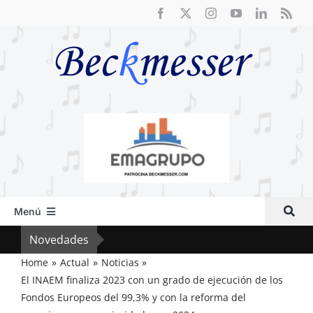
Saltar
al
contenido
Menú
Inicio
Novedades
El F
Actual
Home
Actual
Noticias
El INAEM finaliza 2023 con un grado de ejecución de los
Artículos
Fondos Europeos del 99,3% y con la reforma del
Crítica