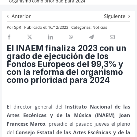
organismo como prioridad para 2024
Previos de ópera
Anterior
Siguiente
Entrevistas
Por
SpR
Publicado el: 16/12/2023
Categorías:
Noticias
Recomendación
Cosas de Beckmesser
El INAEM finaliza 2023 con un
Nosotros y privacidad
grado de ejecución de los
Buscar:
Fondos Europeos del 99,3% y
con la reforma del organismo
como prioridad para 2024
El director general del
Instituto Nacional de las
Artes Escénicas y de la Música (INAEM)
,
Joan
Francesc Marco
, presidió el pasado jueves el pleno
del
Consejo Estatal de las Artes Escénicas y de la