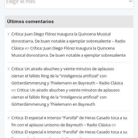
las
entradas
Últimos comentarios
de
cada
Crítica: Juan Diego Flórez inaugura la Quincena Musical
mes
donostiarra. De buen notable a ejemplar sobresaliente – Radio
Clásica
en
Crítica: Juan Diego Flórez inaugura la Quincena
Musical donostiarra. De buen notable a ejemplar sobresaliente
Critica: Un airado abucheo y veinte minutos de aplausos
cierran el fallido Ring de la “Inteligencia artificial” con
Götterdämmerung y Thielemann en Bayreuth – Radio Clásica
en
Critica: Un airado abucheo y veinte minutos de aplausos
cierran el fallido Ring de la “Inteligencia artificial” con
Götterdämmerung y Thielemann en Bayreuth
Critica: El especial e intenso “Parsifal” de Heras Casado toca a su
fin con el aplauso unísono de Bayreuth – Radio Clásica
en
Critica: El especial e intenso “Parsifal” de Heras Casado toca a su