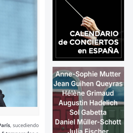
París
, sucediendo