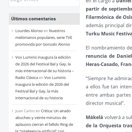
en el cargo a
Daniel
las
partir de septiemb
entradas
Filarmónica de Osl
Últimos comentarios
de
además principal dir
cada
Lourdes Alonso
en
Nuestros
Turku Music Festiv
mes
melómanos populares, serie TVE
promovida por Gonzalo Alonso
El nombramiento d
renuncia de Danie
Vox Luminis inaugura la edición
Heras-Casado, Fran
de 2026 del Festival Bal y Gay, la
más internacional de su historia –
Radio Clásica
en
Vox Luminis
“Siempre he admirad
inaugura la edición de 2026 del
a ellos fue tan inte
Festival Bal y Gay, la más
entre ambas partes
internacional de su historia
director musical”.
Juan Carlos
en
Critica: Un airado
Mäkelä
volverá a sub
abucheo y veinte minutos de
aplausos cierran el fallido Ring de
de la Orquesta tra
la “Inteligencia artificial” con