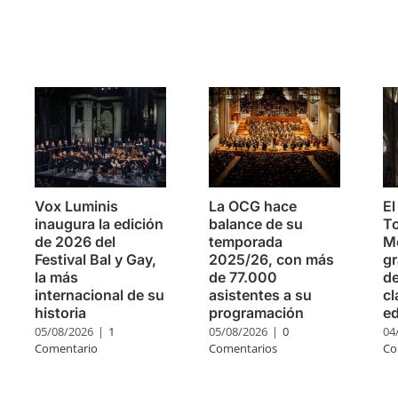
s
Vox Luminis
La OCG hace
El
inaugura la edición
balance de su
To
de 2026 del
temporada
Mo
Festival Bal y Gay,
2025/26, con más
g
la más
de 77.000
de
internacional de su
asistentes a su
cl
historia
programación
ed
05/08/2026
|
1
05/08/2026
|
0
04
Comentario
Comentarios
Co