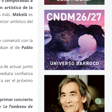
e 5 temporadas a
n artística de la
os más.
Mäkelä
es
ector artístico del
ue comenzó con la
jaban el de
Pablo
ia de actuar junto
mediata confianza
a ser el próximo
primer concierto
or
Le Tombeau de