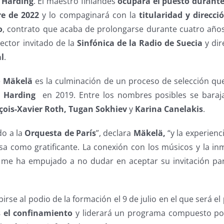
 Harding
. El maestro finlandés
ocupará el puesto durant
re de 2022
y lo compaginará con la
titularidad y direcció
o
, contrato que acaba de prolongarse durante cuatro añ
ector invitado de la
Sinfónica de la Radio de Suecia
y dir
al
.
e
Mäkelä
es la culminación de un proceso de selección q
l Harding
en 2019. Entre los nombres posibles se bara
çois-Xavier Roth, Tugan Sokhiev
y
Karina Canelakis
.
o a la
Orquesta de París
”, declara
Mäkelä,
“y la experienc
nsa como gratificante. La conexión con los músicos y la in
 me ha empujado a no dudar en aceptar su invitación par
irse al podio de la formación el 9 de julio en el que será el
s el confinamiento
y liderará un programa compuesto p