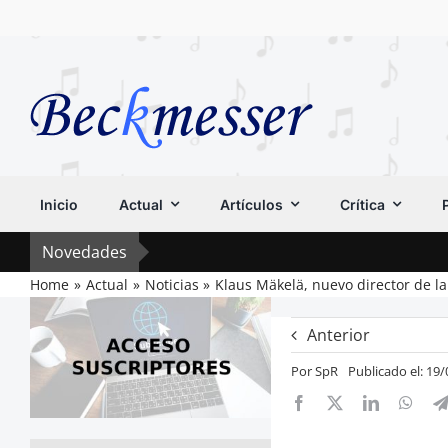
Saltar
al
contenido
Inicio
Actual
Artículos
Crítica
Novedades
Home
Actual
Noticias
Klaus Mäkelä, nuevo director de l
Anterior
Por
SpR
Publicado el: 19