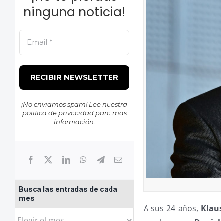
ninguna noticia!
¡No enviamos spam! Lee nuestra
política de privacidad
para más
información.
Busca las entradas de cada
mes
A sus 24 años,
Klau
Busca