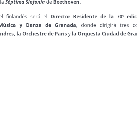
 la
Séptima Sinfonía
de
Beethoven.
el finlandés será el
Director Residente de la 70º edic
 Música y Danza de Granada
, donde dirigirá tres c
ndres, la Orchestre de Paris
y
la Orquesta Ciudad de Gr