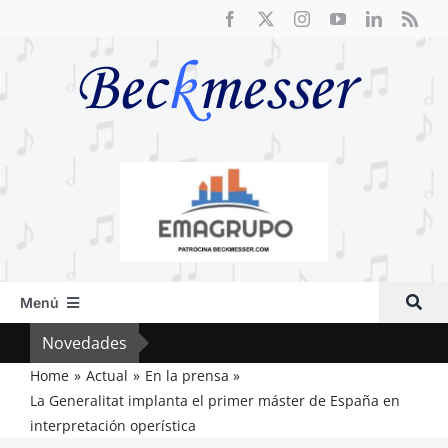
Saltar
al
contenido
Menú
Inicio
Novedades
Crít
Actual
Home
Actual
En la prensa
La Generalitat implanta el primer máster de España en
Artículos
interpretación operística
Crítica