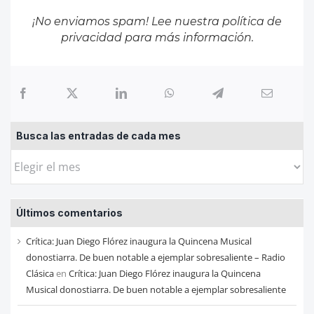
¡No enviamos spam! Lee nuestra
política de
privacidad
para más información.
Busca las entradas de cada mes
Busca
las
entradas
Últimos comentarios
de
cada
Crítica: Juan Diego Flórez inaugura la Quincena Musical
mes
donostiarra. De buen notable a ejemplar sobresaliente – Radio
Clásica
en
Crítica: Juan Diego Flórez inaugura la Quincena
Musical donostiarra. De buen notable a ejemplar sobresaliente