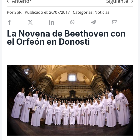
Anterior
Siguiente
Previos de ópera
Por
SpR
Publicado el: 26/07/2017
Categorías:
Noticias
Entrevistas
Recomendación
La Novena de Beethoven con
Cosas de Beckmesser
el Orfeón en Donosti
Nosotros y privacidad
Buscar: