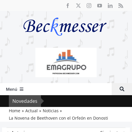
Saltar
al
contenido
Menú
Inicio
Novedades
Vox 
Actual
Home
Actual
Noticias
La Novena de Beethoven con el Orfeón en Donosti
Artículos
Crítica