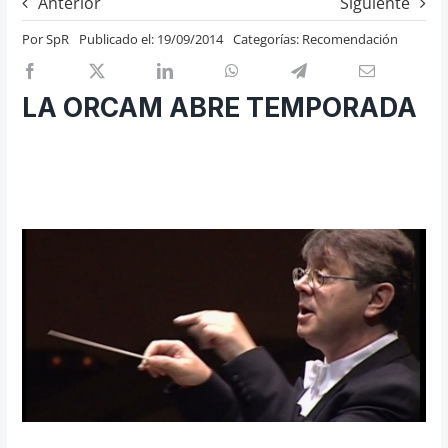
Anterior
Siguiente
Previos de ópera
Por
SpR
Publicado el: 19/09/2014
Categorías:
Recomendación
Entrevistas
Recomendación
LA ORCAM ABRE TEMPORADA
Cosas de Beckmesser
Nosotros y privacidad
Buscar: