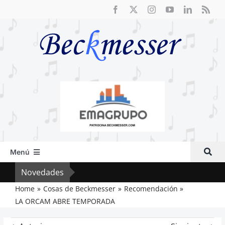
Saltar
al
contenido
Menú
Inicio
Novedades
Vox 
Actual
Home
Cosas de Beckmesser
Recomendación
LA ORCAM ABRE TEMPORADA
Artículos
Crítica