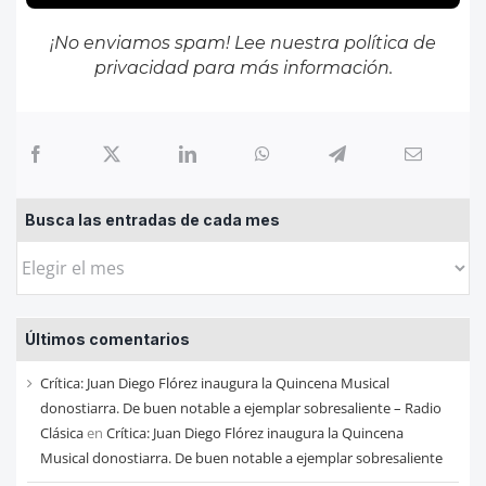
¡No enviamos spam! Lee nuestra
política de
privacidad
para más información.
Busca las entradas de cada mes
Busca
las
entradas
Últimos comentarios
de
cada
Crítica: Juan Diego Flórez inaugura la Quincena Musical
mes
donostiarra. De buen notable a ejemplar sobresaliente – Radio
Clásica
en
Crítica: Juan Diego Flórez inaugura la Quincena
Musical donostiarra. De buen notable a ejemplar sobresaliente