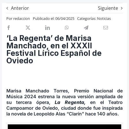
Previos de ópera
Anterior
Siguiente
Entrevistas
Por
redaccion
Publicado el: 06/04/2025
Categorías:
Noticias
Recomendación
Cosas de Beckmesser
‘La Regenta’ de Marisa
Manchado, en el XXXII
Nosotros y privacidad
Festival Lírico Español de
Buscar:
Oviedo
Marisa Manchado Torres, Premio Nacional de
Música 2024 estrena la nueva versión ampliada de
su tercera ópera,
La Regenta,
en el Teatro
Campoamor de Oviedo, ciudad donde fue inspirada
la novela de Leopoldo Alas “Clarín” hace 140 años.