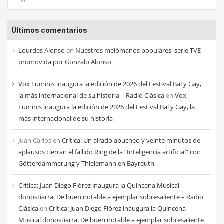
las
entradas
Últimos comentarios
de
cada
Lourdes Alonso
en
Nuestros melómanos populares, serie TVE
mes
promovida por Gonzalo Alonso
Vox Luminis inaugura la edición de 2026 del Festival Bal y Gay,
la más internacional de su historia – Radio Clásica
en
Vox
Luminis inaugura la edición de 2026 del Festival Bal y Gay, la
más internacional de su historia
Juan Carlos
en
Critica: Un airado abucheo y veinte minutos de
aplausos cierran el fallido Ring de la “Inteligencia artificial” con
Götterdämmerung y Thielemann en Bayreuth
Crítica: Juan Diego Flórez inaugura la Quincena Musical
donostiarra. De buen notable a ejemplar sobresaliente – Radio
Clásica
en
Crítica: Juan Diego Flórez inaugura la Quincena
Musical donostiarra. De buen notable a ejemplar sobresaliente