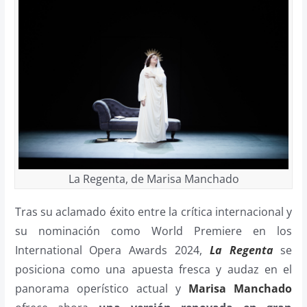
La Regenta, de Marisa Manchado
Tras su aclamado éxito entre la crítica internacional y
su nominación como World Premiere en los
International Opera Awards 2024,
La Regenta
se
posiciona como una apuesta fresca y audaz en el
panorama operístico actual y
Marisa Manchado