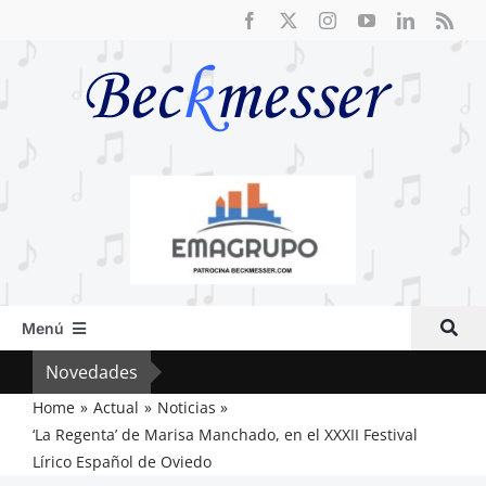
Saltar
al
contenido
Menú
Inicio
Novedades
Crít
Actual
Home
Actual
Noticias
‘La Regenta’ de Marisa Manchado, en el XXXII Festival
Artículos
Lírico Español de Oviedo
Crítica