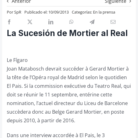
Anterior
Siguiente
Previos de ópera
Por
SpR
Publicado el: 10/09/2013
Categorías:
En la prensa
Entrevistas
Recomendación
La Sucesión de Mortier al Real
Cosas de Beckmesser
Nosotros y privacidad
Le Fígaro
Buscar:
Joan Matabosch devrait succéder à Gerard Mortier à
la tête de l’Opéra royal de Madrid selon le quotidien
El Pais. Si la commission exécutive du Teatro Real, qui
doit se réunir le 11 septembre, entérine cette
nomination, l’actuel directeur du Liceu de Barcelone
succèdera donc au Belge Gerard Mortier, en poste
depuis 2010, à partir de 2016.
Dans une interview accordée à El Pais, le 3