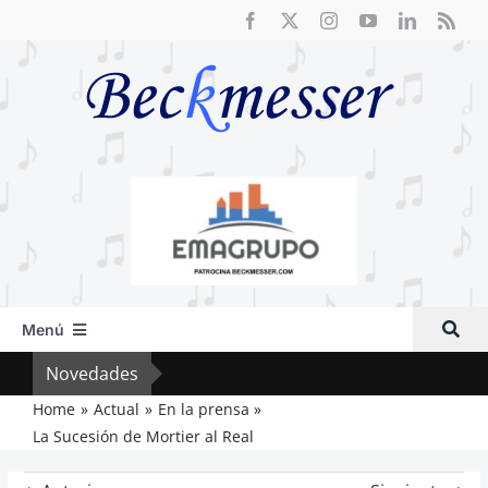
Saltar
al
contenido
Menú
Inicio
Novedades
Vox 
Actual
Home
Actual
En la prensa
La Sucesión de Mortier al Real
Artículos
Crítica