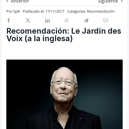
Anterior
Siguiente
Previos de ópera
Por
SpR
Publicado el: 17/11/2017
Categorías:
Recomendación
Entrevistas
Recomendación
Recomendación: Le Jardin des
Cosas de Beckmesser
Voix (a la inglesa)
Nosotros y privacidad
Buscar: