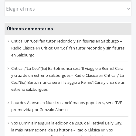
Busca
las
entradas
Últimos comentarios
de
cada
Crítica: Un ‘Così fan tutte’ redondo y sin fisuras en Salzburgo –
mes
Radio Clásica
en
Crítica: Un ‘Così fan tutte’ redondo y sin fisuras
en Salzburgo
Crítica: ¡“La Ceci”(lia) Bartoli nunca será ‘Il viaggio a Reims’! Cara
y cruz de un estreno salzburgués – Radio Clásica
en
Crítica: ¡“La
Ceci”(lia) Bartoli nunca será ‘Il viaggio a Reims’! Cara y cruz de un
estreno salzburgués
Lourdes Alonso
en
Nuestros melómanos populares, serie TVE
promovida por Gonzalo Alonso
Vox Luminis inaugura la edición de 2026 del Festival Bal y Gay,
la más internacional de su historia – Radio Clásica
en
Vox