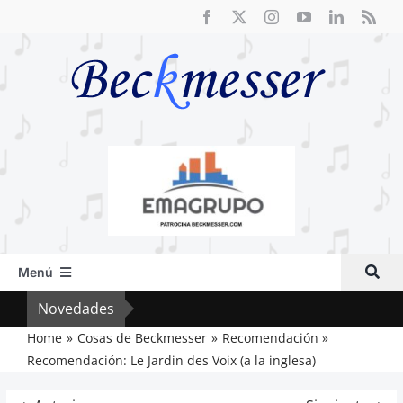
Saltar
al
contenido
Menú
Inicio
Novedades
Cri
Actual
Home
Cosas de Beckmesser
Recomendación
Recomendación: Le Jardin des Voix (a la inglesa)
Artículos
Crítica