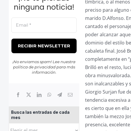
tímbrica, o al menos
ninguna noticia!
preciso para alguno
marido D.Alfonso. En
cantado el personaje
poder alcanzar aquel
dominio del estilo be
cabaleta final. José
completamente en “go
¡No enviamos spam! Lee nuestra
Brilló en el resto, l
política de privacidad
para más
información.
obra minusvalorada.
son inalcanzables y 
Giorgio Surjan fue 
tendencia excesiva a
es cierto que en ell
Busca las entradas de cada
también la mezzo Jos
mes
presencia, excelente 
Busca