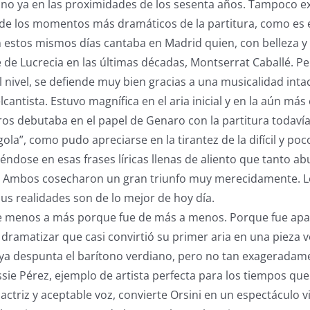
 no ya en las proximidades de los sesenta años. Tampoco exh
 de los momentos más dramáticos de la partitura, como es 
 estos mismos días cantaba en Madrid quien, con belleza y 
 de Lucrecia en las últimas décadas, Montserrat Caballé. Pe
 nivel, se defiende muy bien gracias a una musicalidad intac
lcantista. Estuvo magnífica en el aria inicial y en la aún má
 Bros debutaba en el papel de Genaro con la partitura todaví
la”, como pudo apreciarse en la tirantez de la difícil y poc
uciéndose en esas frases líricas llenas de aliento que tanto 
 Ambos cosecharon un gran triunfo muy merecidamente. L
sus realidades son de lo mejor de hoy día.
de menos a más porque fue de más a menos. Porque fue ap
 dramatizar que casi convirtió su primer aria en una pieza 
a ya despunta el barítono verdiano, pero no tan exageradam
sie Pérez, ejemplo de artista perfecta para los tiempos qu
actriz y aceptable voz, convierte Orsini en un espectáculo vi