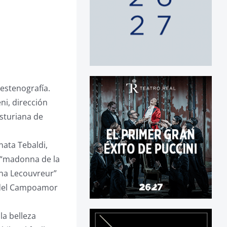
 estenografía.
ni, dirección
Asturiana de
nata Tebaldi,
a “madonna de la
ana Lecouvreur”
s del Campoamor
la belleza