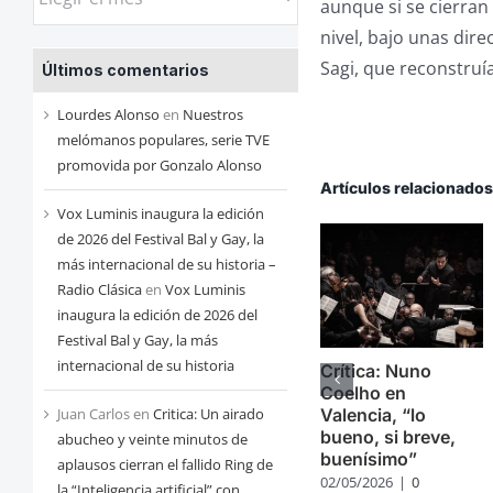
aunque si se cierran
las
nivel, bajo unas dir
entradas
Sagi, que reconstru
Últimos comentarios
de
cada
Lourdes Alonso
en
Nuestros
mes
melómanos populares, serie TVE
promovida por Gonzalo Alonso
Artículos relacionado
Vox Luminis inaugura la edición
de 2026 del Festival Bal y Gay, la
más internacional de su historia –
Radio Clásica
en
Vox Luminis
inaugura la edición de 2026 del
Festival Bal y Gay, la más
internacional de su historia
Crítica: Nuno
Coelho en
Juan Carlos
en
Critica: Un airado
Valencia, “lo
bueno, si breve,
abucheo y veinte minutos de
buenísimo”
aplausos cierran el fallido Ring de
02/05/2026
|
0
la “Inteligencia artificial” con