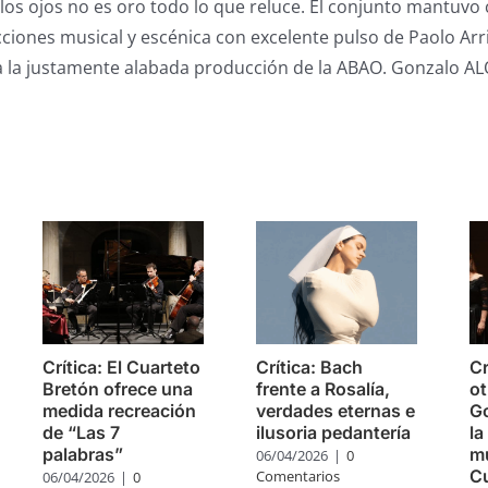
 los ojos no es oro todo lo que reluce. El conjunto mantuvo
ecciones musical y escénica con excelente pulso de Paolo Arr
ía la justamente alabada producción de la ABAO. Gonzalo 
s
Crítica: El Cuarteto
Crítica: Bach
Cr
Bretón ofrece una
frente a Rosalía,
ot
medida recreación
verdades eternas e
Go
de “Las 7
ilusoria pedantería
la
palabras”
mú
06/04/2026
|
0
C
Comentarios
06/04/2026
|
0