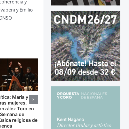
 coherencia y
ivabeni y Emilio
ALONSO
ítica: María y
ras mujeres,
nzález Toro en
 Semana de
sica religiosa de
uenca