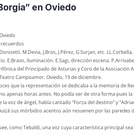
Borgia” en Oviedo
 Oviedo
 recuerdos
onizetti. M.Devia, J.Bros, J.Pérez, G.Surjan, etc. LL.Corbella,
o. E.Bravo, iluminación. E.Sagi, dirección escena. P.Arrivabe
nfónica del Principado de Asturias y Coro de la Asociación 
 Teatro Campoamor. Oviedo, 19 de diciembre.
oces que la representación se dedicaba a la memoria de Re
ino apenas horas antes. No podía ser de otra forma pues l
e la voz de ángel, había cantado “Forza del destino” y “Adri
Quizá sus mórbidos acentos aún resuenen por las parede
ee, como Tebaldi, una voz cuya característica principal sea 