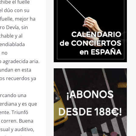
ibe el fuelle
el dúo con su
fuelle, mejor ha
ro Devía, sin
hable y al
s endiablada
a no
o agradecida aria.
abundan en esta
os recuerdos ya
arcando una
verdiana y es que
ente. Triunfó
e corren. Buena
sual y auditivo,