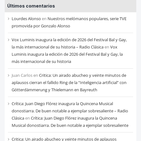
Últimos comentarios
de
cada
Lourdes Alonso
en
Nuestros melómanos populares, serie TVE
mes
promovida por Gonzalo Alonso
Vox Luminis inaugura la edición de 2026 del Festival Bal y Gay,
la más internacional de su historia – Radio Clásica
en
Vox
Luminis inaugura la edición de 2026 del Festival Bal y Gay, la
más internacional de su historia
Juan Carlos
en
Critica: Un airado abucheo y veinte minutos de
aplausos cierran el fallido Ring de la “Inteligencia artificial” con
Götterdämmerung y Thielemann en Bayreuth
Crítica: Juan Diego Flórez inaugura la Quincena Musical
donostiarra. De buen notable a ejemplar sobresaliente – Radio
Clásica
en
Crítica: Juan Diego Flórez inaugura la Quincena
Musical donostiarra. De buen notable a ejemplar sobresaliente
Critica: Un airado abucheo y veinte minutos de aplausos