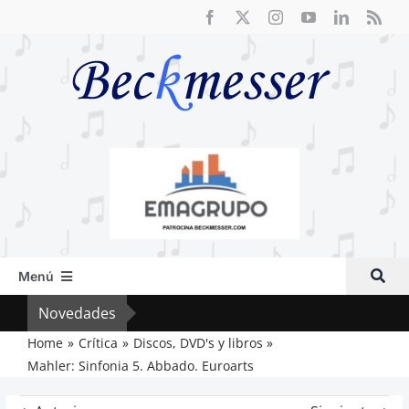
Saltar
al
contenido
Menú
Inicio
Novedades
Crít
Actual
Home
Crítica
Discos, DVD's y libros
Mahler: Sinfonia 5. Abbado. Euroarts
Artículos
Crítica